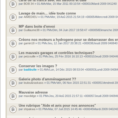
carte de la france avec les saisons et date
par
BOB 34
» 01 AMvMar, 15 Mar 2011 00:10:54 +000010Mardi 2009 041240
Lavage de main... idée toute conne
par
AIMEDIEU
» 01 PMvMer, 19 Aoû 2015 21:54:19 +000054Mercredi 2009 0
MP dans boite d'envoi
par
Guillaume38
» 01 PMvDim, 04 Juin 2017 19:58:47 +000058Dimanche 200
Créons nos moteurs a hydrogene pour se debarrasser des en
par
gamin18
» 01 PMvJeu, 12 Jan 2017 20:38:21 +000038Jeudi 2009 040840
Les mauvais garages et contrôles techniques?
par
petzouille
» 01 PMvJeu, 25 Fév 2016 16:10:13 +000010Jeudi 2009 04044
Conserver les images ?
par
badibulle
» 01 AMvLun, 14 Déc 2015 08:53:04 +000053Lundi 2009 0408
Galerie photo d'amménagement ??
par
loulou&raskass
» 01 PMvVen, 06 Nov 2015 22:51:31 +000051Vendredi 2
Mauvaise adresse
par
maxdidge
» 01 PMvJeu, 20 Aoû 2015 21:57:11 +000057Jeudi 2009 04094
Une rubrique "Aide et avis pour nos annonces"
par
shpakwa
» 01 PMvMar, 07 Juil 2015 14:45:46 +000045Mardi 2009 040240