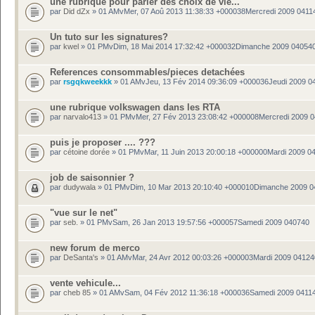
une rubrique pour parler des choix de vie...
par
Did dZx
» 01 AMvMer, 07 Aoû 2013 11:38:33 +000038Mercredi 2009 0411
Un tuto sur les signatures?
par
kwel
» 01 PMvDim, 18 Mai 2014 17:32:42 +000032Dimanche 2009 04054
References consommables/pieces detachées
par
rsgqkweekkk
» 01 AMvJeu, 13 Fév 2014 09:36:09 +000036Jeudi 2009 0
une rubrique volkswagen dans les RTA
par
narvalo413
» 01 PMvMer, 27 Fév 2013 23:08:42 +000008Mercredi 2009 
puis je proposer .... ???
par
cétoine dorée
» 01 PMvMar, 11 Juin 2013 20:00:18 +000000Mardi 2009 0
job de saisonnier ?
par
dudywala
» 01 PMvDim, 10 Mar 2013 20:10:40 +000010Dimanche 2009 
"vue sur le net"
par
seb.
» 01 PMvSam, 26 Jan 2013 19:57:56 +000057Samedi 2009 040740
new forum de merco
par
DeSanta's
» 01 AMvMar, 24 Avr 2012 00:03:26 +000003Mardi 2009 04124
vente vehicule...
par
cheb 85
» 01 AMvSam, 04 Fév 2012 11:36:18 +000036Samedi 2009 0411