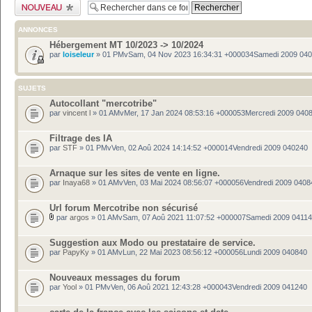
Publier un nouveau
sujet
ANNONCES
Hébergement MT 10/2023 -> 10/2024
par
loiseleur
» 01 PMvSam, 04 Nov 2023 16:34:31 +000034Samedi 2009 04
SUJETS
Autocollant "mercotribe"
par
vincent l
» 01 AMvMer, 17 Jan 2024 08:53:16 +000053Mercredi 2009 040
Filtrage des IA
par
STF
» 01 PMvVen, 02 Aoû 2024 14:14:52 +000014Vendredi 2009 040240
Arnaque sur les sites de vente en ligne.
par
Inaya68
» 01 AMvVen, 03 Mai 2024 08:56:07 +000056Vendredi 2009 0408
Url forum Mercotribe non sécurisé
par
argos
» 01 AMvSam, 07 Aoû 2021 11:07:52 +000007Samedi 2009 0411
Suggestion aux Modo ou prestataire de service.
par
PapyKy
» 01 AMvLun, 22 Mai 2023 08:56:12 +000056Lundi 2009 040840
Nouveaux messages du forum
par
Yool
» 01 PMvVen, 06 Aoû 2021 12:43:28 +000043Vendredi 2009 041240