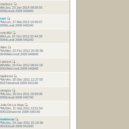
r
starbuzz
AMvJeu, 23 Jan 2014 09:58:55
0058Jeudi 2009 040940
r
ram
PMvLun, 27 Mai 2013 14:56:07
0056Lundi 2009 040240
r
rmlc460
AMvLun, 01 Oct 2012 02:44:28
0044Lundi 2009 040240
r
Alien
PMvMer, 22 Fév 2012 20:45:38
0045Mercredi 2009 040840
r
l abricot
AMvMer, 15 Fév 2012 08:02:18
0002Mercredi 2009 040840
r
tapikiroul
PMvVen, 30 Déc 2011 12:27:55
0027Vendredi 2009 041240
r
sinopsy
PMvJeu, 20 Oct 2011 19:59:08
0059Jeudi 2009 040740
r
Julio.De.La.Vega
PMvDim, 11 Sep 2011 13:51:54
0051Dimanche 2009 040140
r
leakimsaï
PMvJeu, 23 Juin 2011 22:19:38
0019Jeudi 2009 041040