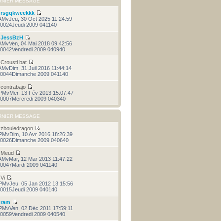
RNIER MESSAGE
r
rsgqkweekkk
AMvJeu, 30 Oct 2025 11:24:59
0024Jeudi 2009 041140
r
JessBzH
AMvVen, 04 Mai 2018 09:42:56
0042Vendredi 2009 040940
r
Crousti bat
AMvDim, 31 Juil 2016 11:44:14
0044Dimanche 2009 041140
r
contrabajo
PMvMer, 13 Fév 2013 15:07:47
0007Mercredi 2009 040340
RNIER MESSAGE
r
zbouledragon
PMvDim, 10 Avr 2016 18:26:39
0026Dimanche 2009 040640
r
Meud
AMvMar, 12 Mar 2013 11:47:22
0047Mardi 2009 041140
r
Vi
PMvJeu, 05 Jan 2012 13:15:56
0015Jeudi 2009 040140
r
ram
PMvVen, 02 Déc 2011 17:59:11
0059Vendredi 2009 040540