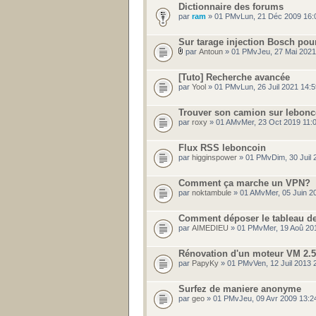
Dictionnaire des forums
par
ram
» 01 PMvLun, 21 Déc 2009 16:
Sur tarage injection Bosch pour 
par
Antoun
» 01 PMvJeu, 27 Mai 2021
[Tuto] Recherche avancée
par
Yool
» 01 PMvLun, 26 Juil 2021 14:
Trouver son camion sur lebonc
par
roxy
» 01 AMvMer, 23 Oct 2019 11:
Flux RSS leboncoin
par
higginspower
» 01 PMvDim, 30 Juil
Comment ça marche un VPN?
par
noktambule
» 01 AMvMer, 05 Juin 2
Comment déposer le tableau de 
par
AIMEDIEU
» 01 PMvMer, 19 Aoû 20
Rénovation d'un moteur VM 2.
par
PapyKy
» 01 PMvVen, 12 Juil 2013 
Surfez de maniere anonyme
par
geo
» 01 PMvJeu, 09 Avr 2009 13:2