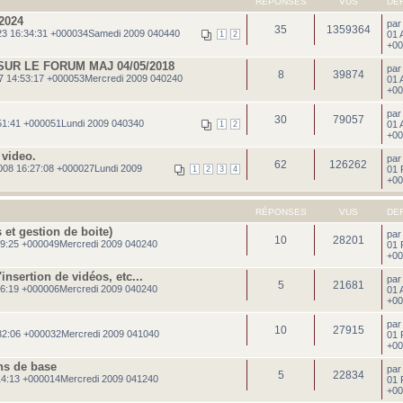
RÉPONSES
VUS
DE
2024
pa
35
1359364
3 16:34:31 +000034Samedi 2009 040440
01 
1
2
+00
UR LE FORUM MAJ 04/05/2018
pa
8
39874
7 14:53:17 +000053Mercredi 2009 040240
01 
+00
pa
30
79057
51:41 +000051Lundi 2009 040340
01 
1
2
+00
 video.
pa
62
126262
008 16:27:08 +000027Lundi 2009
01 
1
2
3
4
+00
RÉPONSES
VUS
DE
et gestion de boite)
pa
10
28201
49:25 +000049Mercredi 2009 040240
01 
+00
insertion de vidéos, etc...
pa
5
21681
06:19 +000006Mercredi 2009 040240
01 
+00
pa
10
27915
32:06 +000032Mercredi 2009 041040
01 
+00
ons de base
pa
5
22834
14:13 +000014Mercredi 2009 041240
01 
+00