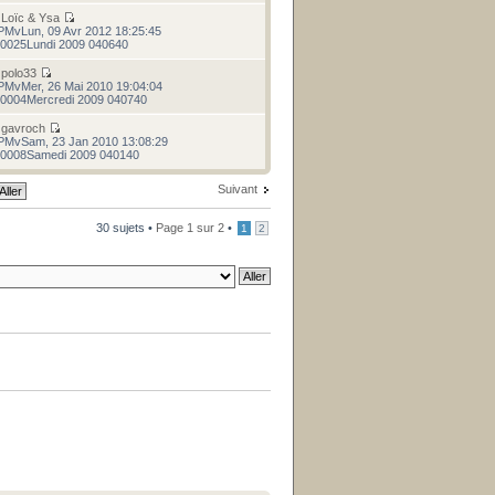
r
Loïc & Ysa
PMvLun, 09 Avr 2012 18:25:45
0025Lundi 2009 040640
r
polo33
PMvMer, 26 Mai 2010 19:04:04
0004Mercredi 2009 040740
r
gavroch
PMvSam, 23 Jan 2010 13:08:29
0008Samedi 2009 040140
Suivant
30 sujets •
Page
1
sur
2
•
1
2