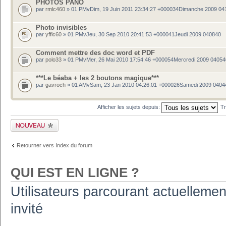
PHOTOS PANO
par
rmlc460
» 01 PMvDim, 19 Juin 2011 23:34:27 +000034Dimanche 2009 04
Photo invisibles
par
yffic60
» 01 PMvJeu, 30 Sep 2010 20:41:53 +000041Jeudi 2009 040840
Comment mettre des doc word et PDF
par
polo33
» 01 PMvMer, 26 Mai 2010 17:54:46 +000054Mercredi 2009 04054
***Le béaba + les 2 boutons magique***
par
gavroch
» 01 AMvSam, 23 Jan 2010 04:26:01 +000026Samedi 2009 0404
Afficher les sujets depuis:
Tr
Publier un nouveau
sujet
Retourner vers Index du forum
QUI EST EN LIGNE ?
Utilisateurs parcourant actuellement
invité