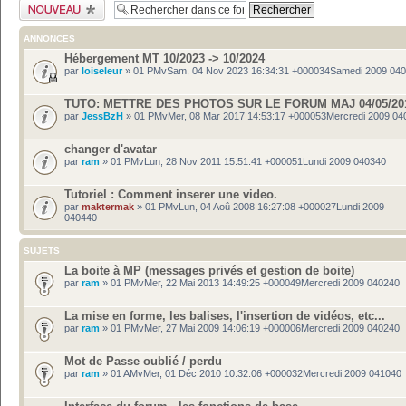
Publier un nouveau
sujet
ANNONCES
Hébergement MT 10/2023 -> 10/2024
par
loiseleur
» 01 PMvSam, 04 Nov 2023 16:34:31 +000034Samedi 2009 04
TUTO: METTRE DES PHOTOS SUR LE FORUM MAJ 04/05/20
par
JessBzH
» 01 PMvMer, 08 Mar 2017 14:53:17 +000053Mercredi 2009 04
changer d'avatar
par
ram
» 01 PMvLun, 28 Nov 2011 15:51:41 +000051Lundi 2009 040340
Tutoriel : Comment inserer une video.
par
maktermak
» 01 PMvLun, 04 Aoû 2008 16:27:08 +000027Lundi 2009
040440
SUJETS
La boite à MP (messages privés et gestion de boite)
par
ram
» 01 PMvMer, 22 Mai 2013 14:49:25 +000049Mercredi 2009 040240
La mise en forme, les balises, l'insertion de vidéos, etc...
par
ram
» 01 PMvMer, 27 Mai 2009 14:06:19 +000006Mercredi 2009 040240
Mot de Passe oublié / perdu
par
ram
» 01 AMvMer, 01 Déc 2010 10:32:06 +000032Mercredi 2009 041040