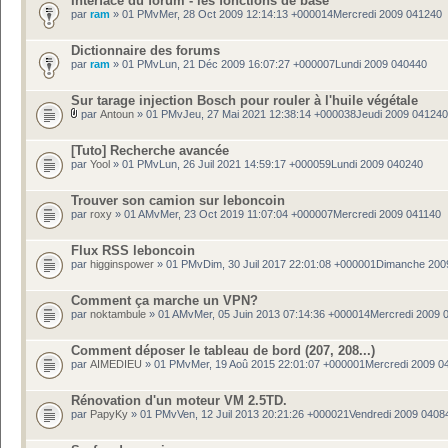
Interface du forum - les fonctions de base
par
ram
» 01 PMvMer, 28 Oct 2009 12:14:13 +000014Mercredi 2009 041240
Dictionnaire des forums
par
ram
» 01 PMvLun, 21 Déc 2009 16:07:27 +000007Lundi 2009 040440
Sur tarage injection Bosch pour rouler à l'huile végétale
par
Antoun
» 01 PMvJeu, 27 Mai 2021 12:38:14 +000038Jeudi 2009 041240
[Tuto] Recherche avancée
par
Yool
» 01 PMvLun, 26 Juil 2021 14:59:17 +000059Lundi 2009 040240
Trouver son camion sur leboncoin
par
roxy
» 01 AMvMer, 23 Oct 2019 11:07:04 +000007Mercredi 2009 041140
Flux RSS leboncoin
par
higginspower
» 01 PMvDim, 30 Juil 2017 22:01:08 +000001Dimanche 200
Comment ça marche un VPN?
par
noktambule
» 01 AMvMer, 05 Juin 2013 07:14:36 +000014Mercredi 2009 
Comment déposer le tableau de bord (207, 208...)
par
AIMEDIEU
» 01 PMvMer, 19 Aoû 2015 22:01:07 +000001Mercredi 2009 0
Rénovation d'un moteur VM 2.5TD.
par
PapyKy
» 01 PMvVen, 12 Juil 2013 20:21:26 +000021Vendredi 2009 0408