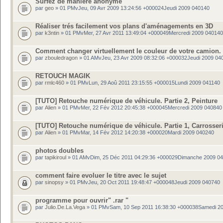
Surfez de maniere anonyme
par
geo
» 01 PMvJeu, 09 Avr 2009 13:24:56 +000024Jeudi 2009 040140
Réaliser trés facilement vos plans d'aménagements en 3D
par
k3ntin
» 01 PMvMer, 27 Avr 2011 13:49:04 +000049Mercredi 2009 040140
Comment changer virtuellement le couleur de votre camion.
par
zbouledragon
» 01 AMvJeu, 23 Avr 2009 08:32:06 +000032Jeudi 2009 04
RETOUCH MAGIK
par
rmlc460
» 01 PMvLun, 29 Aoû 2011 23:15:55 +000015Lundi 2009 041140
[TUTO] Retouche numérique de véhicule. Partie 2, Peinture
par
Alien
» 01 PMvMer, 22 Fév 2012 20:45:38 +000045Mercredi 2009 040840
[TUTO] Retouche numérique de véhicule. Partie 1, Carrosser
par
Alien
» 01 PMvMar, 14 Fév 2012 14:20:38 +000020Mardi 2009 040240
photos doubles
par
tapikiroul
» 01 AMvDim, 25 Déc 2011 04:29:36 +000029Dimanche 2009 0
comment faire evoluer le titre avec le sujet
par
sinopsy
» 01 PMvJeu, 20 Oct 2011 19:48:47 +000048Jeudi 2009 040740
programme pour ouvrir" .rar "
par
Julio.De.La.Vega
» 01 PMvSam, 10 Sep 2011 16:38:30 +000038Samedi 2