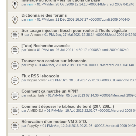
Interface du forum - les fonctions de base
par
ram
» 01 PMvMer, 28 Oct 2009 12:14:13 +000014Mercredi 2009 041240
Dictionnaire des forums
par
ram
» 01 PMvLun, 21 Déc 2009 16:07:27 +000007Lundi 2009 040440
Sur tarage injection Bosch pour rouler à l'huile végétale
par
Antoun
» 01 PMvJeu, 27 Mai 2021 12:38:14 +000038Jeudi 2009 041240
[Tuto] Recherche avancée
par
Yool
» 01 PMvLun, 26 Juil 2021 14:59:17 +000059Lundi 2009 040240
Trouver son camion sur leboncoin
par
roxy
» 01 AMvMer, 23 Oct 2019 11:07:04 +000007Mercredi 2009 041140
Flux RSS leboncoin
par
higginspower
» 01 PMvDim, 30 Juil 2017 22:01:08 +000001Dimanche 200
Comment ça marche un VPN?
par
noktambule
» 01 AMvMer, 05 Juin 2013 07:14:36 +000014Mercredi 2009 
Comment déposer le tableau de bord (207, 208...)
par
AIMEDIEU
» 01 PMvMer, 19 Aoû 2015 22:01:07 +000001Mercredi 2009 0
Rénovation d'un moteur VM 2.5TD.
par
PapyKy
» 01 PMvVen, 12 Juil 2013 20:21:26 +000021Vendredi 2009 0408