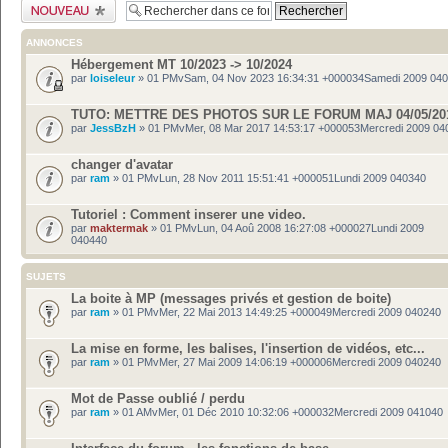
Publier un nouveau
sujet
ANNONCES
Hébergement MT 10/2023 -> 10/2024
par
loiseleur
» 01 PMvSam, 04 Nov 2023 16:34:31 +000034Samedi 2009 04
TUTO: METTRE DES PHOTOS SUR LE FORUM MAJ 04/05/20
par
JessBzH
» 01 PMvMer, 08 Mar 2017 14:53:17 +000053Mercredi 2009 04
changer d'avatar
par
ram
» 01 PMvLun, 28 Nov 2011 15:51:41 +000051Lundi 2009 040340
Tutoriel : Comment inserer une video.
par
maktermak
» 01 PMvLun, 04 Aoû 2008 16:27:08 +000027Lundi 2009
040440
SUJETS
La boite à MP (messages privés et gestion de boite)
par
ram
» 01 PMvMer, 22 Mai 2013 14:49:25 +000049Mercredi 2009 040240
La mise en forme, les balises, l'insertion de vidéos, etc...
par
ram
» 01 PMvMer, 27 Mai 2009 14:06:19 +000006Mercredi 2009 040240
Mot de Passe oublié / perdu
par
ram
» 01 AMvMer, 01 Déc 2010 10:32:06 +000032Mercredi 2009 041040