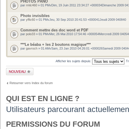
PHOTOS PANO
par
rmlc460
» 01 PMvDim, 19 Juin 2011 23:34:27 +000034Dimanche 2009 04
Photo invisibles
par
yffic60
» 01 PMvJeu, 30 Sep 2010 20:41:53 +000041Jeudi 2009 040840
Comment mettre des doc word et PDF
par
polo33
» 01 PMvMer, 26 Mai 2010 17:54:46 +000054Mercredi 2009 04054
***Le béaba + les 2 boutons magique***
par
gavroch
» 01 AMvSam, 23 Jan 2010 04:26:01 +000026Samedi 2009 0404
Afficher les sujets depuis:
Tr
Publier un nouveau
sujet
Retourner vers Index du forum
QUI EST EN LIGNE ?
Utilisateurs parcourant actuelleme
PERMISSIONS DU FORUM