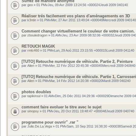
Surfez de maniere anonyme
par
geo
» 01 PMvJeu, 09 Avr 2009 13:24:56 +000024Jeudi 2009 040140
Réaliser trés facilement vos plans d'aménagements en 3D
par
k3ntin
» 01 PMvMer, 27 Avr 2011 13:49:04 +000049Mercredi 2009 040140
Comment changer virtuellement le couleur de votre camion.
par
zbouledragon
» 01 AMvJeu, 23 Avr 2009 08:32:06 +000032Jeudi 2009 04
RETOUCH MAGIK
par
rmlc460
» 01 PMvLun, 29 Aoû 2011 23:15:55 +000015Lundi 2009 041140
[TUTO] Retouche numérique de véhicule. Partie 2, Peinture
par
Alien
» 01 PMvMer, 22 Fév 2012 20:45:38 +000045Mercredi 2009 040840
[TUTO] Retouche numérique de véhicule. Partie 1, Carrosser
par
Alien
» 01 PMvMar, 14 Fév 2012 14:20:38 +000020Mardi 2009 040240
photos doubles
par
tapikiroul
» 01 AMvDim, 25 Déc 2011 04:29:36 +000029Dimanche 2009 0
comment faire evoluer le titre avec le sujet
par
sinopsy
» 01 PMvJeu, 20 Oct 2011 19:48:47 +000048Jeudi 2009 040740
programme pour ouvrir" .rar "
par
Julio.De.La.Vega
» 01 PMvSam, 10 Sep 2011 16:38:30 +000038Samedi 2