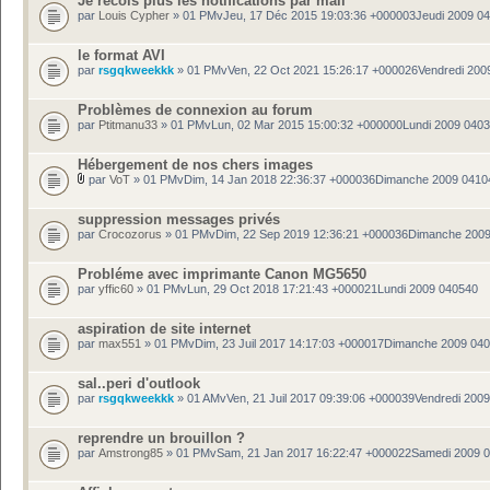
Je recois plus les notifications par mail
par
Louis Cypher
» 01 PMvJeu, 17 Déc 2015 19:03:36 +000003Jeudi 2009 0
le format AVI
par
rsgqkweekkk
» 01 PMvVen, 22 Oct 2021 15:26:17 +000026Vendredi 200
Problèmes de connexion au forum
par
Ptitmanu33
» 01 PMvLun, 02 Mar 2015 15:00:32 +000000Lundi 2009 040
Hébergement de nos chers images
par
VoT
» 01 PMvDim, 14 Jan 2018 22:36:37 +000036Dimanche 2009 0410
suppression messages privés
par
Crocozorus
» 01 PMvDim, 22 Sep 2019 12:36:21 +000036Dimanche 200
Probléme avec imprimante Canon MG5650
par
yffic60
» 01 PMvLun, 29 Oct 2018 17:21:43 +000021Lundi 2009 040540
aspiration de site internet
par
max551
» 01 PMvDim, 23 Juil 2017 14:17:03 +000017Dimanche 2009 04
sal..peri d'outlook
par
rsgqkweekkk
» 01 AMvVen, 21 Juil 2017 09:39:06 +000039Vendredi 200
reprendre un brouillon ?
par
Amstrong85
» 01 PMvSam, 21 Jan 2017 16:22:47 +000022Samedi 2009 