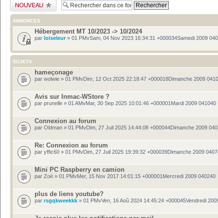
Publier un nouveau
sujet
ANNONCES
Hébergement MT 10/2023 -> 10/2024
par
loiseleur
» 01 PMvSam, 04 Nov 2023 16:34:31 +000034Samedi 2009 04
SUJETS
hameçonage
par
wolwie
» 01 PMvDim, 12 Oct 2025 22:18:47 +000018Dimanche 2009 041
Avis sur Inmac-WStore ?
par
prunelle
» 01 AMvMar, 30 Sep 2025 10:01:46 +000001Mardi 2009 041040
Connexion au forum
par
Oldman
» 01 PMvDim, 27 Juil 2025 14:44:08 +000044Dimanche 2009 04
Re: Connexion au forum
par
yffic60
» 01 PMvDim, 27 Juil 2025 19:39:32 +000039Dimanche 2009 040
Mini PC Raspberry en camion
par
Zoé
» 01 PMvMer, 15 Nov 2017 14:01:15 +000001Mercredi 2009 040240
plus de liens youtube?
par
rsgqkweekkk
» 01 PMvVen, 16 Aoû 2024 14:45:24 +000045Vendredi 200