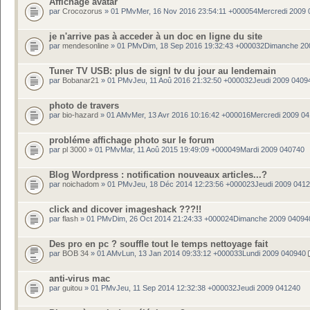
Affichage avatar
par
Crocozorus
» 01 PMvMer, 16 Nov 2016 23:54:11 +000054Mercredi 2009 
je n'arrive pas à acceder à un doc en ligne du site
par
mendesonline
» 01 PMvDim, 18 Sep 2016 19:32:43 +000032Dimanche 20
Tuner TV USB: plus de signl tv du jour au lendemain
par
Bobanar21
» 01 PMvJeu, 11 Aoû 2016 21:32:50 +000032Jeudi 2009 0409
photo de travers
par
bio-hazard
» 01 AMvMer, 13 Avr 2016 10:16:42 +000016Mercredi 2009 0
probléme affichage photo sur le forum
par
pl 3000
» 01 PMvMar, 11 Aoû 2015 19:49:09 +000049Mardi 2009 040740
Blog Wordpress : notification nouveaux articles...?
par
noichadom
» 01 PMvJeu, 18 Déc 2014 12:23:56 +000023Jeudi 2009 041
click and dicover imageshack ???!!
par
flash
» 01 PMvDim, 26 Oct 2014 21:24:33 +000024Dimanche 2009 04094
Des pro en pc ? souffle tout le temps nettoyage fait
par
BOB 34
» 01 AMvLun, 13 Jan 2014 09:33:12 +000033Lundi 2009 040940
anti-virus mac
par
guitou
» 01 PMvJeu, 11 Sep 2014 12:32:38 +000032Jeudi 2009 041240