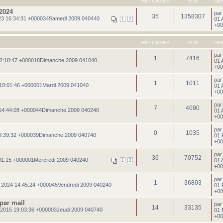
RÉPONSES
VUS
DE
2024
pa
35
1358307
3 16:34:31 +000034Samedi 2009 040440
01 
1
2
+00
RÉPONSES
VUS
DE
pa
1
7416
22:18:47 +000018Dimanche 2009 041040
01 
+00
pa
1
1011
10:01:46 +000001Mardi 2009 041040
01 
+00
pa
7
4090
 14:44:08 +000044Dimanche 2009 040240
01 
+00
pa
0
1035
19:39:32 +000039Dimanche 2009 040740
01 
+00
pa
36
70752
01:15 +000001Mercredi 2009 040240
01 
1
2
+00
pa
1
36803
 2024 14:45:24 +000045Vendredi 2009 040240
01 
+00
 par mail
pa
14
33135
2015 19:03:36 +000003Jeudi 2009 040740
01 
+00