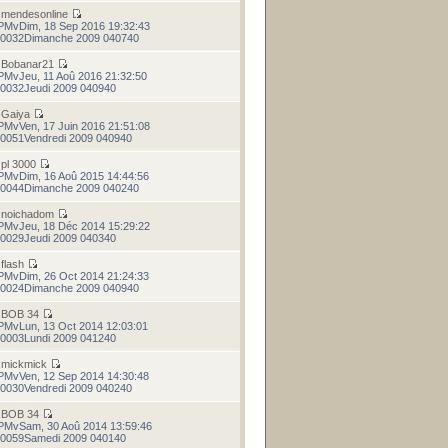
r
mendesonline
PMvDim, 18 Sep 2016 19:32:43
0032Dimanche 2009 040740
r
Bobanar21
PMvJeu, 11 Aoû 2016 21:32:50
0032Jeudi 2009 040940
r
Gaiya
PMvVen, 17 Juin 2016 21:51:08
0051Vendredi 2009 040940
r
pl 3000
PMvDim, 16 Aoû 2015 14:44:56
0044Dimanche 2009 040240
r
noichadom
PMvJeu, 18 Déc 2014 15:29:22
0029Jeudi 2009 040340
r
flash
PMvDim, 26 Oct 2014 21:24:33
0024Dimanche 2009 040940
r
BOB 34
PMvLun, 13 Oct 2014 12:03:01
0003Lundi 2009 041240
r
mickmick
PMvVen, 12 Sep 2014 14:30:48
0030Vendredi 2009 040240
r
BOB 34
PMvSam, 30 Aoû 2014 13:59:46
0059Samedi 2009 040140