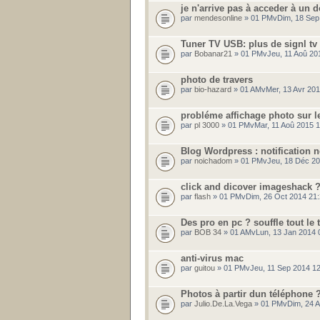
je n'arrive pas à acceder à un d
par
mendesonline
» 01 PMvDim, 18 Sep
Tuner TV USB: plus de signl tv
par
Bobanar21
» 01 PMvJeu, 11 Aoû 20
photo de travers
par
bio-hazard
» 01 AMvMer, 13 Avr 20
probléme affichage photo sur l
par
pl 3000
» 01 PMvMar, 11 Aoû 2015 
Blog Wordpress : notification n
par
noichadom
» 01 PMvJeu, 18 Déc 20
click and dicover imageshack ?
par
flash
» 01 PMvDim, 26 Oct 2014 21
Des pro en pc ? souffle tout le 
par
BOB 34
» 01 AMvLun, 13 Jan 2014 
anti-virus mac
par
guitou
» 01 PMvJeu, 11 Sep 2014 12
Photos à partir dun téléphone 
par
Julio.De.La.Vega
» 01 PMvDim, 24 A