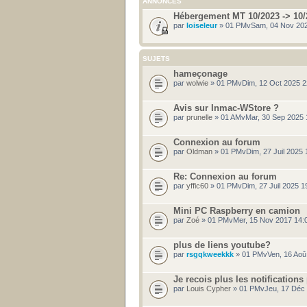
ANNONCES
Hébergement MT 10/2023 -> 10/
par
loiseleur
» 01 PMvSam, 04 Nov 202
SUJETS
hameçonage
par
wolwie
» 01 PMvDim, 12 Oct 2025 
Avis sur Inmac-WStore ?
par
prunelle
» 01 AMvMar, 30 Sep 2025 
Connexion au forum
par
Oldman
» 01 PMvDim, 27 Juil 2025
Re: Connexion au forum
par
yffic60
» 01 PMvDim, 27 Juil 2025 
Mini PC Raspberry en camion
par
Zoé
» 01 PMvMer, 15 Nov 2017 14:
plus de liens youtube?
par
rsgqkweekkk
» 01 PMvVen, 16 Aoû
Je recois plus les notifications
par
Louis Cypher
» 01 PMvJeu, 17 Déc 