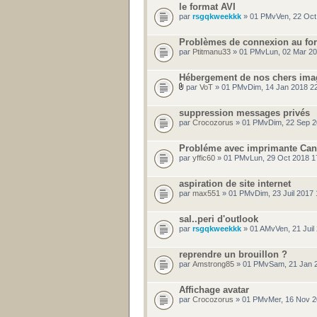
le format AVI
par
rsgqkweekkk
» 01 PMvVen, 22 Oct
Problèmes de connexion au fo
par
Ptitmanu33
» 01 PMvLun, 02 Mar 20
Hébergement de nos chers ima
par
VoT
» 01 PMvDim, 14 Jan 2018 2
suppression messages privés
par
Crocozorus
» 01 PMvDim, 22 Sep 2
Probléme avec imprimante Ca
par
yffic60
» 01 PMvLun, 29 Oct 2018 1
aspiration de site internet
par
max551
» 01 PMvDim, 23 Juil 2017
sal..peri d'outlook
par
rsgqkweekkk
» 01 AMvVen, 21 Juil
reprendre un brouillon ?
par
Amstrong85
» 01 PMvSam, 21 Jan 
Affichage avatar
par
Crocozorus
» 01 PMvMer, 16 Nov 2