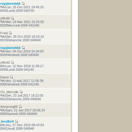
r
rsgqkweekkk
PMvLun, 25 Oct 2021 19:45:10
0045Lundi 2009 040740
r
yffic60
PMvMer, 03 Mar 2021 22:25:55
0025Mercredi 2009 041040
r
Freid
PMvDim, 25 Oct 2020 18:15:10
0015Dimanche 2009 040640
r
rsgqkweekkk
PMvVen, 04 Oct 2019 16:34:50
0034Vendredi 2009 040440
r
yffic60
AMvLun, 12 Nov 2018 11:58:17
0058Lundi 2009 041140
r
Damo
PMvVen, 11 Aoû 2017 12:05:39
0005Vendredi 2009 041240
r
Oh_Marcello
PMvDim, 23 Juil 2017 18:22:05
0022Dimanche 2009 040640
r
Amstrong85
PMvSam, 21 Jan 2017 20:06:24
0006Samedi 2009 040840
r
JessBzH
AMvJeu, 17 Nov 2016 09:43:54
0043Jeudi 2009 040940