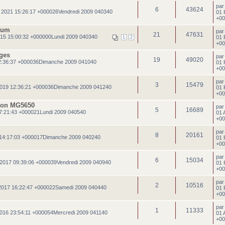
pa
6
43624
 2021 15:26:17 +000026Vendredi 2009 040340
01 
+00
rum
pa
21
47631
15 15:00:32 +000000Lundi 2009 040340
01 
1
2
+00
ges
pa
19
49020
2:36:37 +000036Dimanche 2009 041040
01 
+00
pa
3
15479
019 12:36:21 +000036Dimanche 2009 041240
01 
+00
non MG5650
pa
5
16689
7:21:43 +000021Lundi 2009 040540
01 
+00
pa
8
20161
 14:17:03 +000017Dimanche 2009 040240
01 
+00
pa
6
15034
 2017 09:39:06 +000039Vendredi 2009 040940
01 
+00
pa
2
10516
2017 16:22:47 +000022Samedi 2009 040440
01 
+00
pa
1
11333
016 23:54:11 +000054Mercredi 2009 041140
01 
+00