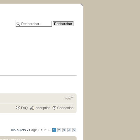
FAQ
Inscription
Connexion
105 sujets •
Page
1
sur
5
•
1
2
3
4
5