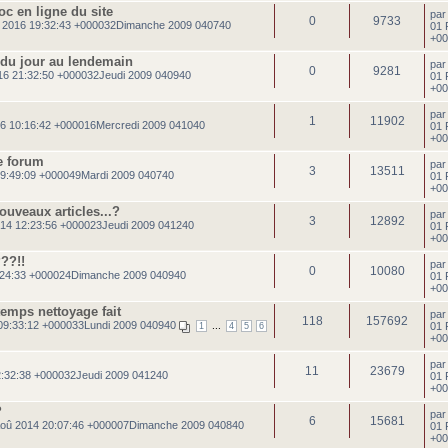
oc en ligne du site
pa
0
9733
 2016 19:32:43 +000032Dimanche 2009 040740
01 
+00
 du jour au lendemain
pa
0
9281
16 21:32:50 +000032Jeudi 2009 040940
01 
+00
pa
1
11902
16 10:16:42 +000016Mercredi 2009 041040
01 
+00
e forum
pa
3
13511
19:49:09 +000049Mardi 2009 040740
01 
+00
ouveaux articles...?
pa
3
12892
14 12:23:56 +000023Jeudi 2009 041240
01 
+00
??!!
pa
0
10080
:24:33 +000024Dimanche 2009 040940
01 
+00
temps nettoyage fait
pa
118
157692
09:33:12 +000033Lundi 2009 040940
...
01 
1
4
5
6
+00
pa
11
23679
:32:38 +000032Jeudi 2009 041240
01 
+00
?
pa
6
15681
oû 2014 20:07:46 +000007Dimanche 2009 040840
01 
+00