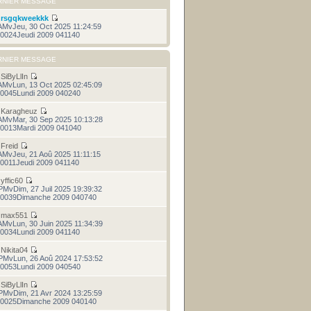
RNIER MESSAGE
r
rsgqkweekkk
AMvJeu, 30 Oct 2025 11:24:59
0024Jeudi 2009 041140
RNIER MESSAGE
r
SiByLlIn
AMvLun, 13 Oct 2025 02:45:09
0045Lundi 2009 040240
r
Karagheuz
AMvMar, 30 Sep 2025 10:13:28
0013Mardi 2009 041040
r
Freid
AMvJeu, 21 Aoû 2025 11:11:15
0011Jeudi 2009 041140
r
yffic60
PMvDim, 27 Juil 2025 19:39:32
0039Dimanche 2009 040740
r
max551
AMvLun, 30 Juin 2025 11:34:39
0034Lundi 2009 041140
r
Nikita04
PMvLun, 26 Aoû 2024 17:53:52
0053Lundi 2009 040540
r
SiByLlIn
PMvDim, 21 Avr 2024 13:25:59
0025Dimanche 2009 040140