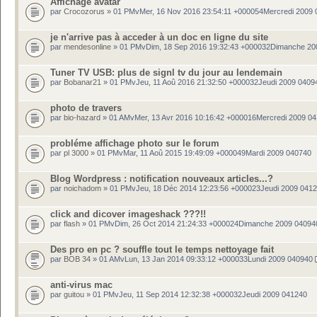
Affichage avatar
par
Crocozorus
» 01 PMvMer, 16 Nov 2016 23:54:11 +000054Mercredi 2009 
je n'arrive pas à acceder à un doc en ligne du site
par
mendesonline
» 01 PMvDim, 18 Sep 2016 19:32:43 +000032Dimanche 20
Tuner TV USB: plus de signl tv du jour au lendemain
par
Bobanar21
» 01 PMvJeu, 11 Aoû 2016 21:32:50 +000032Jeudi 2009 0409
photo de travers
par
bio-hazard
» 01 AMvMer, 13 Avr 2016 10:16:42 +000016Mercredi 2009 0
probléme affichage photo sur le forum
par
pl 3000
» 01 PMvMar, 11 Aoû 2015 19:49:09 +000049Mardi 2009 040740
Blog Wordpress : notification nouveaux articles...?
par
noichadom
» 01 PMvJeu, 18 Déc 2014 12:23:56 +000023Jeudi 2009 041
click and dicover imageshack ???!!
par
flash
» 01 PMvDim, 26 Oct 2014 21:24:33 +000024Dimanche 2009 04094
Des pro en pc ? souffle tout le temps nettoyage fait
par
BOB 34
» 01 AMvLun, 13 Jan 2014 09:33:12 +000033Lundi 2009 040940
anti-virus mac
par
guitou
» 01 PMvJeu, 11 Sep 2014 12:32:38 +000032Jeudi 2009 041240