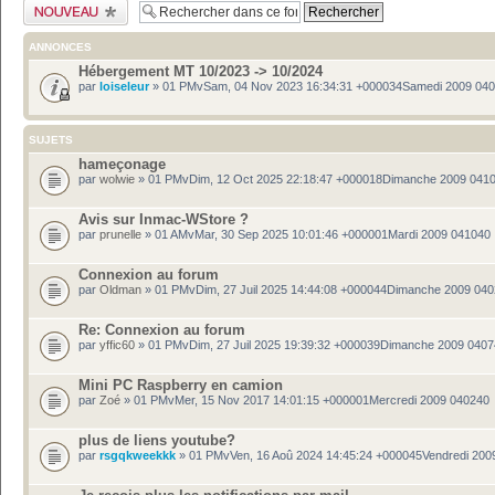
Publier un nouveau
sujet
ANNONCES
Hébergement MT 10/2023 -> 10/2024
par
loiseleur
» 01 PMvSam, 04 Nov 2023 16:34:31 +000034Samedi 2009 04
SUJETS
hameçonage
par
wolwie
» 01 PMvDim, 12 Oct 2025 22:18:47 +000018Dimanche 2009 041
Avis sur Inmac-WStore ?
par
prunelle
» 01 AMvMar, 30 Sep 2025 10:01:46 +000001Mardi 2009 041040
Connexion au forum
par
Oldman
» 01 PMvDim, 27 Juil 2025 14:44:08 +000044Dimanche 2009 04
Re: Connexion au forum
par
yffic60
» 01 PMvDim, 27 Juil 2025 19:39:32 +000039Dimanche 2009 040
Mini PC Raspberry en camion
par
Zoé
» 01 PMvMer, 15 Nov 2017 14:01:15 +000001Mercredi 2009 040240
plus de liens youtube?
par
rsgqkweekkk
» 01 PMvVen, 16 Aoû 2024 14:45:24 +000045Vendredi 200