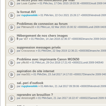
Je recois plus les notifications par mail
par
Louis Cypher
» 01 PMvJeu, 17 Déc 2015 19:03:36 +000003Jeudi 2009 0
le format AVI
par
rsgqkweekkk
» 01 PMvVen, 22 Oct 2021 15:26:17 +000026Vendredi 200
Problèmes de connexion au forum
par
Ptitmanu33
» 01 PMvLun, 02 Mar 2015 15:00:32 +000000Lundi 2009 040
Hébergement de nos chers images
par
VoT
» 01 PMvDim, 14 Jan 2018 22:36:37 +000036Dimanche 2009 0410
suppression messages privés
par
Crocozorus
» 01 PMvDim, 22 Sep 2019 12:36:21 +000036Dimanche 200
Probléme avec imprimante Canon MG5650
par
yffic60
» 01 PMvLun, 29 Oct 2018 17:21:43 +000021Lundi 2009 040540
aspiration de site internet
par
max551
» 01 PMvDim, 23 Juil 2017 14:17:03 +000017Dimanche 2009 04
sal..peri d'outlook
par
rsgqkweekkk
» 01 AMvVen, 21 Juil 2017 09:39:06 +000039Vendredi 200
reprendre un brouillon ?
par
Amstrong85
» 01 PMvSam, 21 Jan 2017 16:22:47 +000022Samedi 2009 