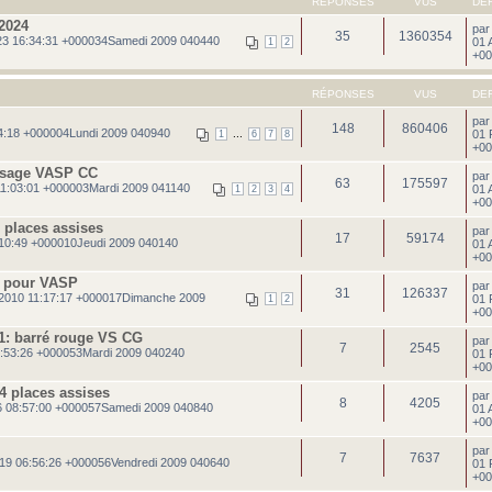
RÉPONSES
VUS
DE
2024
pa
35
1360354
3 16:34:31 +000034Samedi 2009 040440
01 
1
2
+00
RÉPONSES
VUS
DE
pa
148
860406
4:18 +000004Lundi 2009 040940
...
01 
1
6
7
8
+00
assage VASP CC
pa
63
175597
11:03:01 +000003Mardi 2009 041140
01 
1
2
3
4
+00
 places assises
pa
17
59174
10:49 +000010Jeudi 2009 040140
01 
+00
r pour VASP
pa
31
126337
2010 11:17:17 +000017Dimanche 2009
01 
1
2
+00
°1: barré rouge VS CG
pa
7
2545
:53:26 +000053Mardi 2009 040240
01 
+00
 places assises
pa
8
4205
 08:57:00 +000057Samedi 2009 040840
01 
+00
pa
7
7637
19 06:56:26 +000056Vendredi 2009 040640
01 
+00