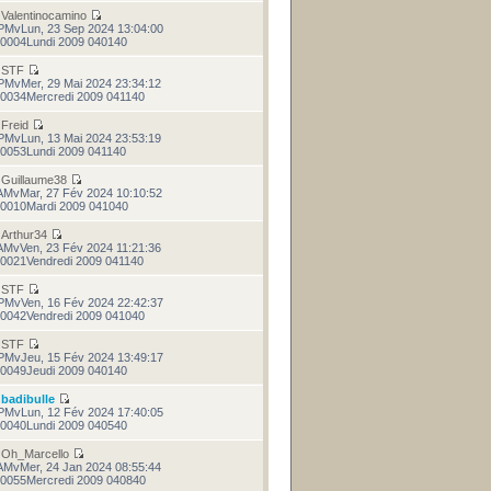
r
Valentinocamino
PMvLun, 23 Sep 2024 13:04:00
0004Lundi 2009 040140
r
STF
PMvMer, 29 Mai 2024 23:34:12
0034Mercredi 2009 041140
r
Freid
PMvLun, 13 Mai 2024 23:53:19
0053Lundi 2009 041140
r
Guillaume38
AMvMar, 27 Fév 2024 10:10:52
0010Mardi 2009 041040
r
Arthur34
AMvVen, 23 Fév 2024 11:21:36
0021Vendredi 2009 041140
r
STF
PMvVen, 16 Fév 2024 22:42:37
0042Vendredi 2009 041040
r
STF
PMvJeu, 15 Fév 2024 13:49:17
0049Jeudi 2009 040140
r
badibulle
PMvLun, 12 Fév 2024 17:40:05
0040Lundi 2009 040540
r
Oh_Marcello
AMvMer, 24 Jan 2024 08:55:44
0055Mercredi 2009 040840