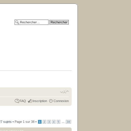
FAQ
Inscription
Connexion
7 sujets •
Page
1
sur
38
•
...
1
2
3
4
5
38