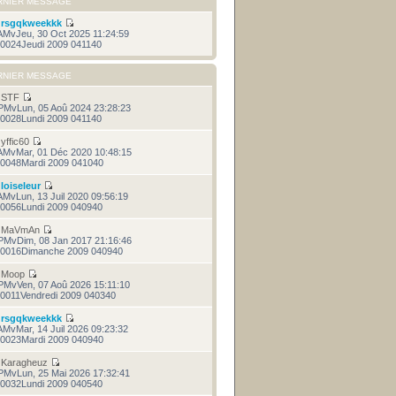
RNIER MESSAGE
r
rsgqkweekkk
AMvJeu, 30 Oct 2025 11:24:59
0024Jeudi 2009 041140
RNIER MESSAGE
r
STF
PMvLun, 05 Aoû 2024 23:28:23
0028Lundi 2009 041140
r
yffic60
AMvMar, 01 Déc 2020 10:48:15
0048Mardi 2009 041040
r
loiseleur
AMvLun, 13 Juil 2020 09:56:19
0056Lundi 2009 040940
r
MaVmAn
PMvDim, 08 Jan 2017 21:16:46
0016Dimanche 2009 040940
r
Moop
PMvVen, 07 Aoû 2026 15:11:10
0011Vendredi 2009 040340
r
rsgqkweekkk
AMvMar, 14 Juil 2026 09:23:32
0023Mardi 2009 040940
r
Karagheuz
PMvLun, 25 Mai 2026 17:32:41
0032Lundi 2009 040540