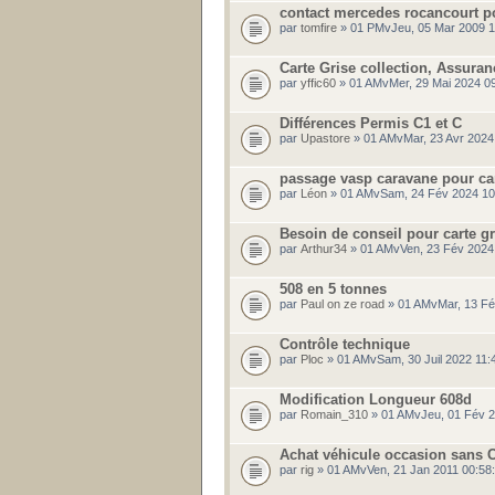
contact mercedes rocancourt p
par
tomfire
» 01 PMvJeu, 05 Mar 2009 1
Carte Grise collection, Assuran
par
yffic60
» 01 AMvMer, 29 Mai 2024 0
Différences Permis C1 et C
par
Upastore
» 01 AMvMar, 23 Avr 2024
passage vasp caravane pour ca
par
Léon
» 01 AMvSam, 24 Fév 2024 10
Besoin de conseil pour carte gri
par
Arthur34
» 01 AMvVen, 23 Fév 2024
508 en 5 tonnes
par
Paul on ze road
» 01 AMvMar, 13 Fé
Contrôle technique
par
Ploc
» 01 AMvSam, 30 Juil 2022 11
Modification Longueur 608d
par
Romain_310
» 01 AMvJeu, 01 Fév 2
Achat véhicule occasion sans 
par
rig
» 01 AMvVen, 21 Jan 2011 00:58