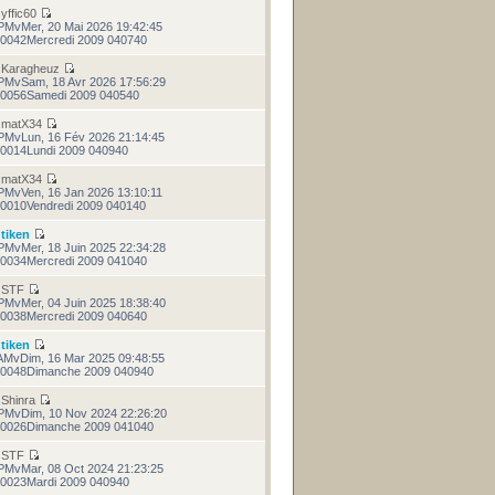
r
yffic60
PMvMer, 20 Mai 2026 19:42:45
0042Mercredi 2009 040740
r
Karagheuz
PMvSam, 18 Avr 2026 17:56:29
0056Samedi 2009 040540
r
matX34
PMvLun, 16 Fév 2026 21:14:45
0014Lundi 2009 040940
r
matX34
PMvVen, 16 Jan 2026 13:10:11
0010Vendredi 2009 040140
r
tiken
PMvMer, 18 Juin 2025 22:34:28
0034Mercredi 2009 041040
r
STF
PMvMer, 04 Juin 2025 18:38:40
0038Mercredi 2009 040640
r
tiken
AMvDim, 16 Mar 2025 09:48:55
0048Dimanche 2009 040940
r
Shinra
PMvDim, 10 Nov 2024 22:26:20
0026Dimanche 2009 041040
r
STF
PMvMar, 08 Oct 2024 21:23:25
0023Mardi 2009 040940