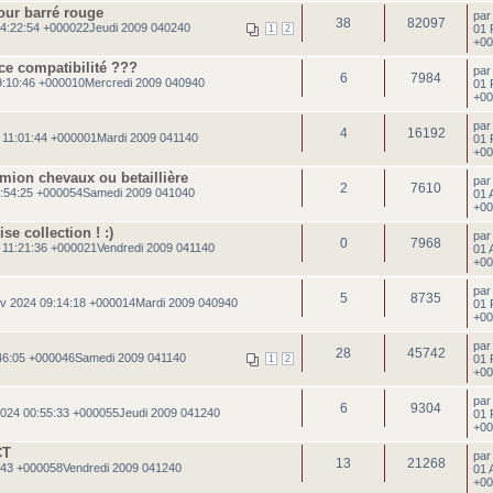
our barré rouge
pa
38
82097
4:22:54 +000022Jeudi 2009 040240
01 
1
2
+00
ce compatibilité ???
pa
6
7984
9:10:46 +000010Mercredi 2009 040940
01 
+00
pa
4
16192
 11:01:44 +000001Mardi 2009 041140
01 
+00
mion chevaux ou betaillière
pa
2
7610
:54:25 +000054Samedi 2009 041040
01 
+00
se collection ! :)
pa
0
7968
 11:21:36 +000021Vendredi 2009 041140
01 
+00
pa
5
8735
v 2024 09:14:18 +000014Mardi 2009 040940
01 
+00
pa
28
45742
:46:05 +000046Samedi 2009 041140
01 
1
2
+00
pa
6
9304
024 00:55:33 +000055Jeudi 2009 041240
01 
+00
CT
pa
13
21268
:43 +000058Vendredi 2009 041240
01 
+00