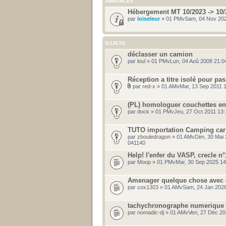
ANNONCES
Hébergement MT 10/2023 -> 10/
par
loiseleur
» 01 PMvSam, 04 Nov 202
SUJETS
déclasser un camion
par
loul
» 01 PMvLun, 04 Aoû 2008 21:0
Réception a titre isolé pour p
par
red-x
» 01 AMvMar, 13 Sep 2011 
(PL) homologuer couchettes en
par
dock
» 01 PMvJeu, 27 Oct 2011 13:
TUTO importation Camping ca
par
zbouledragon
» 01 AMvDim, 30 Mai 
041140
Help! l'enfer du VASP, crecle n
par
Moop
» 01 PMvMar, 30 Sep 2025 14
Amenager quelque chose avec 4
par
cox1303
» 01 AMvSam, 24 Jan 2026
tachychronographe numerique
par
nomadic-dj
» 01 AMvVen, 27 Déc 20