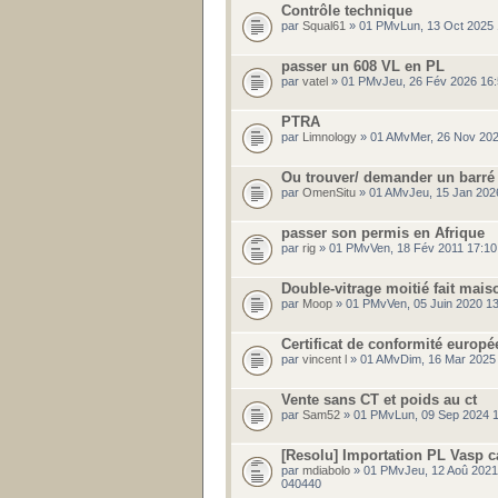
Contrôle technique
par
Squal61
» 01 PMvLun, 13 Oct 2025 
passer un 608 VL en PL
par
vatel
» 01 PMvJeu, 26 Fév 2026 16:
PTRA
par
Limnology
» 01 AMvMer, 26 Nov 202
Ou trouver/ demander un barré
par
OmenSitu
» 01 AMvJeu, 15 Jan 202
passer son permis en Afrique
par
rig
» 01 PMvVen, 18 Fév 2011 17:10
Double-vitrage moitié fait mai
par
Moop
» 01 PMvVen, 05 Juin 2020 1
Certificat de conformité europé
par
vincent l
» 01 AMvDim, 16 Mar 2025
Vente sans CT et poids au ct
par
Sam52
» 01 PMvLun, 09 Sep 2024 1
[Resolu] Importation PL Vasp c
par
mdiabolo
» 01 PMvJeu, 12 Aoû 2021
040440