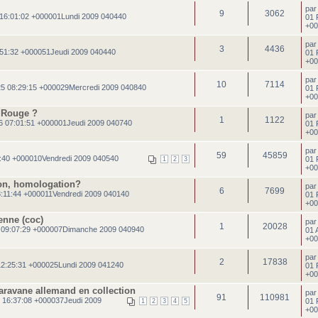
pa
9
3062
16:01:02 +000001Lundi 2009 040440
01 
+00
pa
3
4436
51:32 +000051Jeudi 2009 040440
01 
+00
pa
10
7114
5 08:29:15 +000029Mercredi 2009 040840
01 
+00
 Rouge ?
pa
1
1122
6 07:01:51 +000001Jeudi 2009 040740
01 
+00
pa
59
45859
:40 +000010Vendredi 2009 040540
01 
1
2
3
+00
son, homologation?
pa
6
7699
3:11:44 +000011Vendredi 2009 040140
01 
+00
enne (coc)
pa
1
20028
 09:07:29 +000007Dimanche 2009 040940
01 
+00
pa
2
17838
2:25:31 +000025Lundi 2009 041240
01 
+00
aravane allemand en collection
pa
91
110981
 16:37:08 +000037Jeudi 2009
01 
1
2
3
4
5
+00