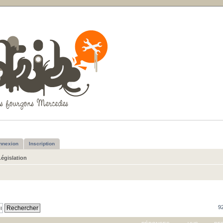
nnexion
Inscription
Législation
92