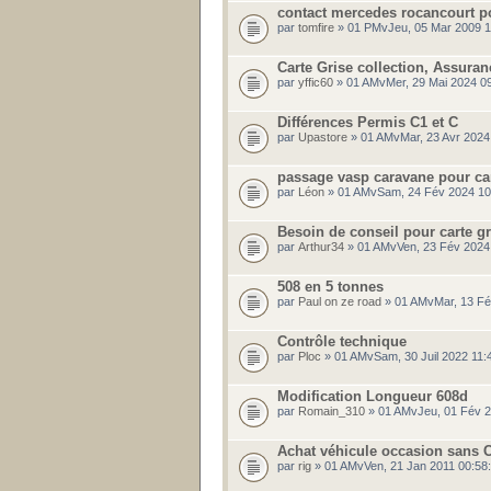
contact mercedes rocancourt p
par
tomfire
» 01 PMvJeu, 05 Mar 2009 1
Carte Grise collection, Assuran
par
yffic60
» 01 AMvMer, 29 Mai 2024 0
Différences Permis C1 et C
par
Upastore
» 01 AMvMar, 23 Avr 2024
passage vasp caravane pour ca
par
Léon
» 01 AMvSam, 24 Fév 2024 10
Besoin de conseil pour carte gri
par
Arthur34
» 01 AMvVen, 23 Fév 2024
508 en 5 tonnes
par
Paul on ze road
» 01 AMvMar, 13 Fé
Contrôle technique
par
Ploc
» 01 AMvSam, 30 Juil 2022 11
Modification Longueur 608d
par
Romain_310
» 01 AMvJeu, 01 Fév 2
Achat véhicule occasion sans 
par
rig
» 01 AMvVen, 21 Jan 2011 00:58