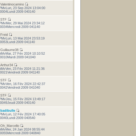
r
Valentinocamino
PMvLun, 23 Sep 2024 13:04:00
0004Lundi 2009 040140
r
STF
PMvMer, 29 Mai 2024 23:34:12
0034Mercredi 2009 041140
r
Freid
PMvLun, 13 Mai 2024 23:53:19
0053Lundi 2009 041140
r
Guillaume38
AMvMar, 27 Fév 2024 10:10:52
0010Mardi 2009 041040
r
Arthur34
AMvVen, 23 Fév 2024 11:21:36
0021Vendredi 2009 041140
r
STF
PMvVen, 16 Fév 2024 22:42:37
0042Vendredi 2009 041040
r
STF
PMvJeu, 15 Fév 2024 13:49:17
0049Jeudi 2009 040140
r
badibulle
PMvLun, 12 Fév 2024 17:40:05
0040Lundi 2009 040540
r
Oh_Marcello
AMvMer, 24 Jan 2024 08:55:44
0055Mercredi 2009 040840