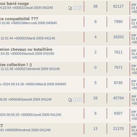
our barré rouge
pa
38
82127
4:22:54 +000022Jeudi 2009 040240
01 
1
2
+00
ce compatibilité ???
pa
6
7990
9:10:46 +000010Mercredi 2009 040940
01 
+00
pa
4
16202
 11:01:44 +000001Mardi 2009 041140
01 
+00
mion chevaux ou betaillière
pa
2
7611
:54:25 +000054Samedi 2009 041040
01 
+00
se collection ! :)
pa
0
7971
 11:21:36 +000021Vendredi 2009 041140
01 
+00
pa
5
8746
v 2024 09:14:18 +000014Mardi 2009 040940
01 
+00
pa
28
45764
:46:05 +000046Samedi 2009 041140
01 
1
2
+00
pa
6
9307
024 00:55:33 +000055Jeudi 2009 041240
01 
+00
CT
pa
13
21270
:43 +000058Vendredi 2009 041240
01 
+00