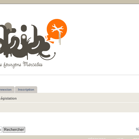
nnexion
Inscription
Législation
92