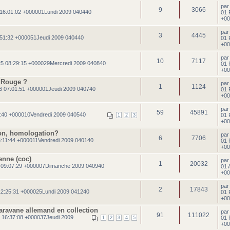
pa
9
3066
16:01:02 +000001Lundi 2009 040440
01 
+00
pa
3
4445
51:32 +000051Jeudi 2009 040440
01 
+00
pa
10
7117
5 08:29:15 +000029Mercredi 2009 040840
01 
+00
 Rouge ?
pa
1
1124
6 07:01:51 +000001Jeudi 2009 040740
01 
+00
pa
59
45891
:40 +000010Vendredi 2009 040540
01 
1
2
3
+00
son, homologation?
pa
6
7706
3:11:44 +000011Vendredi 2009 040140
01 
+00
enne (coc)
pa
1
20032
 09:07:29 +000007Dimanche 2009 040940
01 
+00
pa
2
17843
2:25:31 +000025Lundi 2009 041240
01 
+00
aravane allemand en collection
pa
91
111022
 16:37:08 +000037Jeudi 2009
01 
1
2
3
4
5
+00