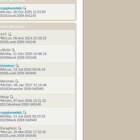
RNIER MESSAGE
r
rsgqkweekkk
AMvJeu, 30 Oct 2025 11:24:59
0024Jeudi 2009 041140
RNIER MESSAGE
r
STF
PMvLun, 05 Aoû 2024 23:28:23
0028Lundi 2009 041140
r
yffic60
AMvMar, 01 Déc 2020 10:48:15
0048Mardi 2009 041040
r
loiseleur
AMvLun, 13 Juil 2020 09:56:19
0056Lundi 2009 040940
r
MaVmAn
PMvDim, 08 Jan 2017 21:16:46
0016Dimanche 2009 040940
r
Moop
PMvVen, 07 Aoû 2026 15:11:10
0011Vendredi 2009 040340
r
rsgqkweekkk
AMvMar, 14 Juil 2026 09:23:32
0023Mardi 2009 040940
r
Karagheuz
PMvLun, 25 Mai 2026 17:32:41
0032Lundi 2009 040540