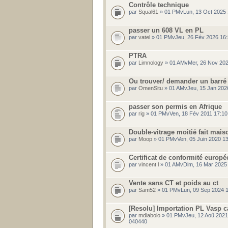
Contrôle technique
par
Squal61
» 01 PMvLun, 13 Oct 2025 
passer un 608 VL en PL
par
vatel
» 01 PMvJeu, 26 Fév 2026 16:
PTRA
par
Limnology
» 01 AMvMer, 26 Nov 202
Ou trouver/ demander un barré
par
OmenSitu
» 01 AMvJeu, 15 Jan 202
passer son permis en Afrique
par
rig
» 01 PMvVen, 18 Fév 2011 17:10
Double-vitrage moitié fait mai
par
Moop
» 01 PMvVen, 05 Juin 2020 1
Certificat de conformité europé
par
vincent l
» 01 AMvDim, 16 Mar 2025
Vente sans CT et poids au ct
par
Sam52
» 01 PMvLun, 09 Sep 2024 1
[Resolu] Importation PL Vasp c
par
mdiabolo
» 01 PMvJeu, 12 Aoû 2021
040440