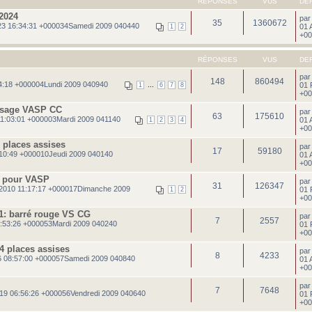
RÉPONSES
VUS
DE
2024
pa
35
1360672
3 16:34:31 +000034Samedi 2009 040440
01 
1
2
+00
RÉPONSES
VUS
DE
pa
148
860494
4:18 +000004Lundi 2009 040940
...
01 
1
6
7
8
+00
assage VASP CC
pa
63
175610
11:03:01 +000003Mardi 2009 041140
01 
1
2
3
4
+00
 places assises
pa
17
59180
10:49 +000010Jeudi 2009 040140
01 
+00
r pour VASP
pa
31
126347
2010 11:17:17 +000017Dimanche 2009
01 
1
2
+00
°1: barré rouge VS CG
pa
7
2557
:53:26 +000053Mardi 2009 040240
01 
+00
 places assises
pa
8
4233
 08:57:00 +000057Samedi 2009 040840
01 
+00
pa
7
7648
19 06:56:26 +000056Vendredi 2009 040640
01 
+00