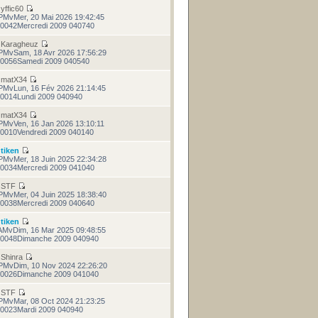
r
yffic60
PMvMer, 20 Mai 2026 19:42:45
0042Mercredi 2009 040740
r
Karagheuz
PMvSam, 18 Avr 2026 17:56:29
0056Samedi 2009 040540
r
matX34
PMvLun, 16 Fév 2026 21:14:45
0014Lundi 2009 040940
r
matX34
PMvVen, 16 Jan 2026 13:10:11
0010Vendredi 2009 040140
r
tiken
PMvMer, 18 Juin 2025 22:34:28
0034Mercredi 2009 041040
r
STF
PMvMer, 04 Juin 2025 18:38:40
0038Mercredi 2009 040640
r
tiken
AMvDim, 16 Mar 2025 09:48:55
0048Dimanche 2009 040940
r
Shinra
PMvDim, 10 Nov 2024 22:26:20
0026Dimanche 2009 041040
r
STF
PMvMar, 08 Oct 2024 21:23:25
0023Mardi 2009 040940