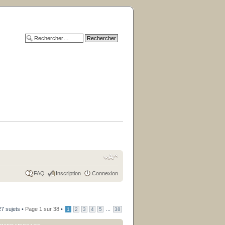
FAQ
Inscription
Connexion
7 sujets •
Page
1
sur
38
•
...
1
2
3
4
5
38