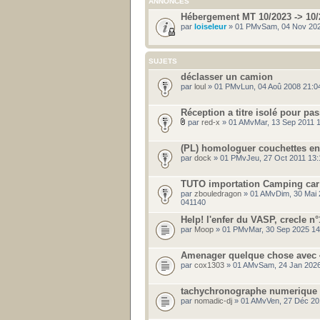
ANNONCES
Hébergement MT 10/2023 -> 10/
par
loiseleur
» 01 PMvSam, 04 Nov 202
SUJETS
déclasser un camion
par
loul
» 01 PMvLun, 04 Aoû 2008 21:0
Réception a titre isolé pour p
par
red-x
» 01 AMvMar, 13 Sep 2011 
(PL) homologuer couchettes en
par
dock
» 01 PMvJeu, 27 Oct 2011 13:
TUTO importation Camping ca
par
zbouledragon
» 01 AMvDim, 30 Mai 
041140
Help! l'enfer du VASP, crecle n
par
Moop
» 01 PMvMar, 30 Sep 2025 14
Amenager quelque chose avec 4
par
cox1303
» 01 AMvSam, 24 Jan 2026
tachychronographe numerique
par
nomadic-dj
» 01 AMvVen, 27 Déc 20