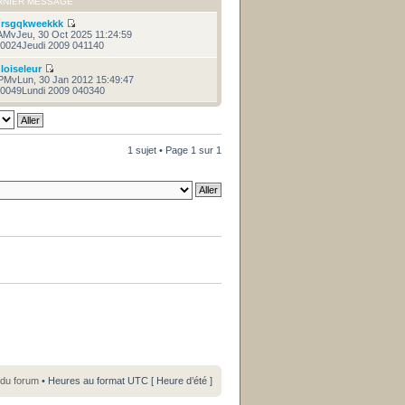
RNIER MESSAGE
r
rsgqkweekkk
AMvJeu, 30 Oct 2025 11:24:59
0024Jeudi 2009 041140
r
loiseleur
PMvLun, 30 Jan 2012 15:49:47
0049Lundi 2009 040340
1 sujet • Page
1
sur
1
 du forum
• Heures au format UTC [ Heure d’été ]