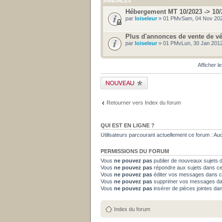
ANNONCES
Hébergement MT 10/2023 -> 10/
par
loiseleur
» 01 PMvSam, 04 Nov 202
Plus d'annonces de vente de v
par
loiseleur
» 01 PMvLun, 30 Jan 2012
Afficher l
Publier un nouveau
sujet
Retourner vers Index du forum
QUI EST EN LIGNE ?
Utilisateurs parcourant actuellement ce forum : Aucun
PERMISSIONS DU FORUM
Vous
ne pouvez pas
publier de nouveaux sujets 
Vous
ne pouvez pas
répondre aux sujets dans c
Vous
ne pouvez pas
éditer vos messages dans c
Vous
ne pouvez pas
supprimer vos messages da
Vous
ne pouvez pas
insérer de pièces jointes da
Index du forum