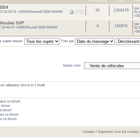
RÉPONSES
VUS
DE
2024
pa
35
1359379
3 16:34:31 +000034Samedi 2009 040440
01 
1
2
+00
éhicules SVP
pa
0
156970
 15:49:47 +000049Lundi 2009 040340
01 
+00
es sujets depuis:
Trier par
Sauter vers:
 utilisateur inscrit et 1 invité
dans ce forum
e forum
e forum
ns ce forum
ns ce forum
L’équipe
•
Supprimer tous les cookies