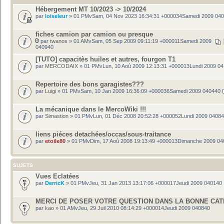
Hébergement MT 10/2023 -> 10/2024
par
loiseleur
» 01 PMvSam, 04 Nov 2023 16:34:31 +000034Samedi 2009 04
fiches camion par camion ou presque
par
twanos
» 01 AMvSam, 05 Sep 2009 09:11:19 +000011Samedi 2009
040940
[TUTO] capacitès huiles et autres, fourgon T1
par
MERCODAIX
» 01 PMvLun, 10 Aoû 2009 12:13:31 +000013Lundi 2009 0
Repertoire des bons garagistes???
par
Luigi
» 01 PMvSam, 10 Jan 2009 16:36:09 +000036Samedi 2009 040440
La mécanique dans le MercoWiki !!!
par
Simastion
» 01 PMvLun, 01 Déc 2008 20:52:28 +000052Lundi 2009 0408
liens piéces detachées/occas/sous-traitance
par
etoile80
» 01 PMvDim, 17 Aoû 2008 19:13:49 +000013Dimanche 2009 04
SUJETS
Vues Eclatées
par
DerricK
» 01 PMvJeu, 31 Jan 2013 13:17:06 +000017Jeudi 2009 040140
MERCI DE POSER VOTRE QUESTION DANS LA BONNE CA
par
kao
» 01 AMvJeu, 29 Juil 2010 08:14:29 +000014Jeudi 2009 040840