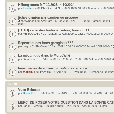
Hébergement MT 10/2023 -> 10/2024
par
loiseleur
» 01 PMvSam, 04 Nov 2023 16:34:31 +000034Samedi 2009 04
fiches camion par camion ou presque
par
twanos
» 01 AMvSam, 05 Sep 2009 09:11:19 +000011Samedi 2009
040940
[TUTO] capacitès huiles et autres, fourgon T1
par
MERCODAIX
» 01 PMvLun, 10 Aoû 2009 12:13:31 +000013Lundi 2009 0
Repertoire des bons garagistes???
par
Luigi
» 01 PMvSam, 10 Jan 2009 16:36:09 +000036Samedi 2009 040440
La mécanique dans le MercoWiki !!!
par
Simastion
» 01 PMvLun, 01 Déc 2008 20:52:28 +000052Lundi 2009 0408
liens piéces detachées/occas/sous-traitance
par
etoile80
» 01 PMvDim, 17 Aoû 2008 19:13:49 +000013Dimanche 2009 04
SUJETS
Vues Eclatées
par
DerricK
» 01 PMvJeu, 31 Jan 2013 13:17:06 +000017Jeudi 2009 040140
MERCI DE POSER VOTRE QUESTION DANS LA BONNE CA
par
kao
» 01 AMvJeu, 29 Juil 2010 08:14:29 +000014Jeudi 2009 040840