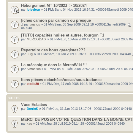
Hébergement MT 10/2023 -> 10/2024
par
loiseleur
» 01 PMvSam, 04 Nov 2023 16:34:31 +000034Samedi 2009 04
fiches camion par camion ou presque
par
twanos
» 01 AMvSam, 05 Sep 2009 09:11:19 +000011Samedi 2009
040940
[TUTO] capacitès huiles et autres, fourgon T1
par
MERCODAIX
» 01 PMvLun, 10 Aoû 2009 12:13:31 +000013Lundi 2009 0
Repertoire des bons garagistes???
par
Luigi
» 01 PMvSam, 10 Jan 2009 16:36:09 +000036Samedi 2009 040440
La mécanique dans le MercoWiki !!!
par
Simastion
» 01 PMvLun, 01 Déc 2008 20:52:28 +000052Lundi 2009 0408
liens piéces detachées/occas/sous-traitance
par
etoile80
» 01 PMvDim, 17 Aoû 2008 19:13:49 +000013Dimanche 2009 04
SUJETS
Vues Eclatées
par
DerricK
» 01 PMvJeu, 31 Jan 2013 13:17:06 +000017Jeudi 2009 040140
MERCI DE POSER VOTRE QUESTION DANS LA BONNE CA
par
kao
» 01 AMvJeu, 29 Juil 2010 08:14:29 +000014Jeudi 2009 040840