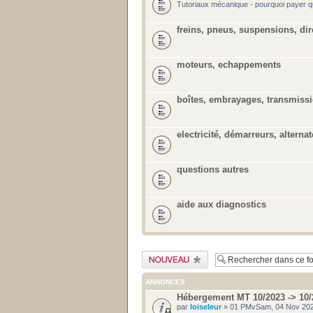
Tutoriaux mécanique - pourquoi payer q
freins, pneus, suspensions, dir
moteurs, echappements
boîtes, embrayages, transmiss
electricité, démarreurs, alternat
questions autres
aide aux diagnostics
Publier un nouveau
sujet
ANNONCES
Hébergement MT 10/2023 -> 10/
par
loiseleur
» 01 PMvSam, 04 Nov 202