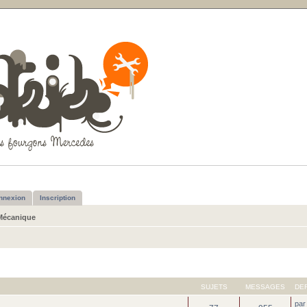
nnexion
Inscription
Mécanique
SUJETS
MESSAGES
DE
pa