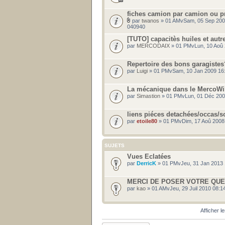
fiches camion par camion ou p
par
twanos
» 01 AMvSam, 05 Sep 200
040940
[TUTO] capacitès huiles et autr
par
MERCODAIX
» 01 PMvLun, 10 Aoû 
Repertoire des bons garagiste
par
Luigi
» 01 PMvSam, 10 Jan 2009 16
La mécanique dans le MercoWiki
par
Simastion
» 01 PMvLun, 01 Déc 200
liens piéces detachées/occas/s
par
etoile80
» 01 PMvDim, 17 Aoû 2008
SUJETS
Vues Eclatées
par
DerricK
» 01 PMvJeu, 31 Jan 2013 
MERCI DE POSER VOTRE QUE
par
kao
» 01 AMvJeu, 29 Juil 2010 08:
Afficher l