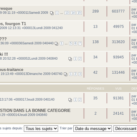
+00
resque
pa
289
603777
9 09:11:19 +000011Samedi 2009
...
01 
1
13
14
15
+00
es, fourgon T1
pa
13
49975
2009 12:13:31 +000013Lundi 2009 041240
01 
+00
s???
pa
138
313620
:36:09 +000036Samedi 2009 040440
...
01 
1
5
6
7
+00
 !!!
pa
34
93945
8 20:52:28 +000052Lundi 2009 040840
01 
1
2
+00
ous-traitance
pa
42
131446
 19:13:49 +000013Dimanche 2009 040740
01 
1
2
3
+00
RÉPONSES
VUS
DE
pa
35
91381
13:17:06 +000017Jeudi 2009 040140
01 
1
2
+00
STION DANS LA BONNE CATEGORIE
pa
2
24141
14:29 +000014Jeudi 2009 040840
01 
+00
es sujets depuis:
Trier par