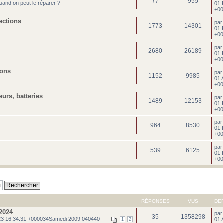
77
955
uand on peut le réparer ?
01 
+00
ections
pa
1773
14301
01 
+00
pa
2680
26189
01 
+00
ions
pa
1152
9985
01 
+00
eurs, batteries
pa
1489
12153
01 
+00
pa
964
8530
01 
+00
pa
539
6125
01 
+00
RÉPONSES
VUS
DE
2024
pa
35
1358298
3 16:34:31 +000034Samedi 2009 040440
01 
1
2