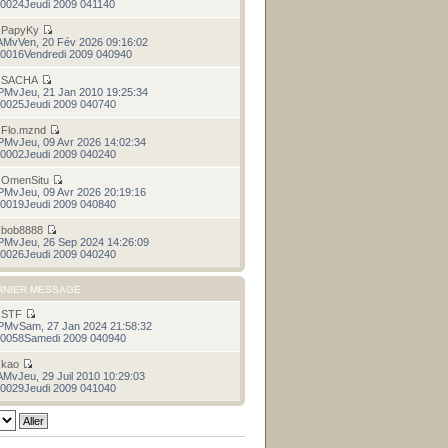
0024Jeudi 2009 041140
r
PapyKy
AMvVen, 20 Fév 2026 09:16:02
0016Vendredi 2009 040940
r
SACHA
PMvJeu, 21 Jan 2010 19:25:34
0025Jeudi 2009 040740
r
Flo.mznd
PMvJeu, 09 Avr 2026 14:02:34
0002Jeudi 2009 040240
r
OmenSitu
PMvJeu, 09 Avr 2026 20:19:16
0019Jeudi 2009 040840
r
bob8888
PMvJeu, 26 Sep 2024 14:26:09
0026Jeudi 2009 040240
RNIER MESSAGE
r
STF
PMvSam, 27 Jan 2024 21:58:32
0058Samedi 2009 040940
r
kao
AMvJeu, 29 Juil 2010 10:29:03
0029Jeudi 2009 041040