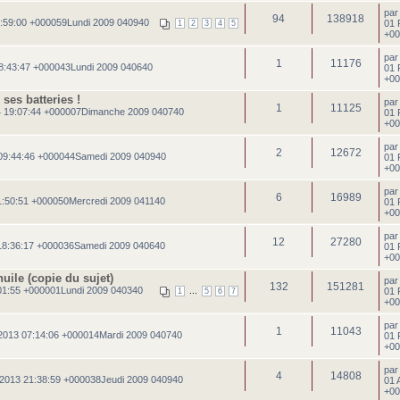
pa
94
138918
:59:00 +000059Lundi 2009 040940
01 
1
2
3
4
5
+00
pa
1
11176
18:43:47 +000043Lundi 2009 040640
01 
+00
ses batteries !
pa
1
11125
4 19:07:44 +000007Dimanche 2009 040740
01 
+00
pa
2
12672
09:44:46 +000044Samedi 2009 040940
01 
+00
pa
6
16989
1:50:51 +000050Mercredi 2009 041140
01 
+00
pa
12
27280
8:36:17 +000036Samedi 2009 040640
01 
+00
huile (copie du sujet)
pa
132
151281
01:55 +000001Lundi 2009 040340
...
01 
1
5
6
7
+00
pa
1
11043
2013 07:14:06 +000014Mardi 2009 040740
01 
+00
pa
4
14808
2013 21:38:59 +000038Jeudi 2009 040940
01 
+00