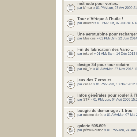
méthode pour vortex.
par
k'mtar
» 01 PMvLun, 27 Avr 2009 21
Tour d'Afrique à l'huile !
par
drueed
» 01 PMvLun, 07 Juil 2014 
Une aeroturbine pour recharger 
par
Musicos
» 01 PMvDim, 22 Juin 201
Fin de fabrication des Vario ...
par
tektroll
» 01 AMvSam, 14 Déc 2013 
design 3d pour tour solaire
par
n0_0n
» 01 AMvMer, 27 Nov 2013 1
jeux des 7 erreurs
par
crisse
» 01 PMvSam, 10 Nov 2012 1
Infos générales pour rouler à l'
par
STF
» 01 PMvLun, 04 Aoû 2008 15:
bougie de demarrage : 1 trou
par
cétoine dorée
» 01 AMvMar, 07 Mai 
galerie 508-609
par
pétroukoutine
» 01 PMvJeu, 24 Jan 