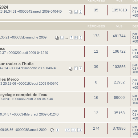
RÉPONSES
VUS
DE
2024
pa
35
1357813
3 16:34:31 +000034Samedi 2009 040440
01 
1
2
+00
RÉPONSES
VUS
DE
pa
173
481744
2:35:21 +000035Dimanche 2009
...
01 
1
7
8
9
+00
use
pa
12
106722
0:37 +000020Jeudi 2009 041240
01 
+00
r rouler a l'huile
pa
39
103856
:47:24 +000047Dimanche 2009 040740
01 
1
2
+00
eles Merco
pa
8
21932
13 20:19:06 +000019Jeudi 2009 040840
01 
+00
ecyclage complet de l'eau
pa
16
89009
9:46:41 +000046Jeudi 2009 040940
01 
+00
pa
12
35158
0:34:57 +000034Mercredi 2009 041240
01 
+00
pa
274
370986
 09:08:36 +000008Samedi 2009
...
01 
1
12
13
14
+00