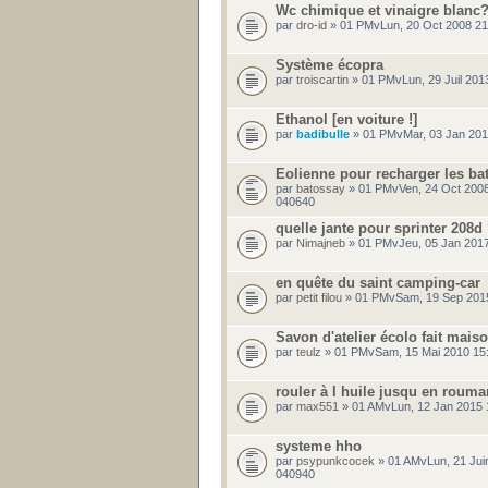
Wc chimique et vinaigre blanc
par
dro-id
» 01 PMvLun, 20 Oct 2008 21
Système écopra
par
troiscartin
» 01 PMvLun, 29 Juil 201
Ethanol [en voiture !]
par
badibulle
» 01 PMvMar, 03 Jan 201
Eolienne pour recharger les bat
par
batossay
» 01 PMvVen, 24 Oct 2008
040640
quelle jante pour sprinter 208d
par
Nimajneb
» 01 PMvJeu, 05 Jan 2017
en quête du saint camping-car
par
petit filou
» 01 PMvSam, 19 Sep 201
Savon d'atelier écolo fait maison
par
teulz
» 01 PMvSam, 15 Mai 2010 15
rouler à l huile jusqu en rouma
par
max551
» 01 AMvLun, 12 Jan 2015 
systeme hho
par
psypunkcocek
» 01 AMvLun, 21 Jui
040940