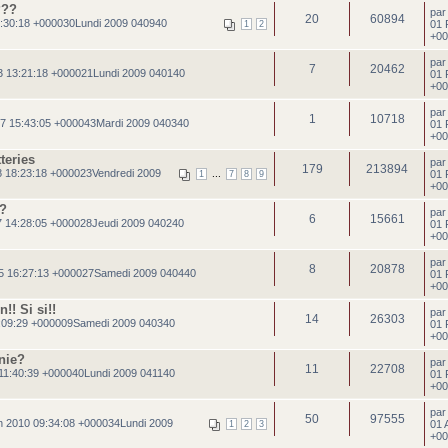
???
pa
20
60894
:30:18 +000030Lundi 2009 040940
01 
1
2
+00
pa
7
20462
3 13:21:18 +000021Lundi 2009 040140
01 
+00
pa
1
10718
7 15:43:05 +000043Mardi 2009 040340
01 
+00
teries
pa
179
213894
 18:23:18 +000023Vendredi 2009
...
01 
1
7
8
9
+00
 ?
pa
6
15661
 14:28:05 +000028Jeudi 2009 040240
01 
+00
pa
8
20878
5 16:27:13 +000027Samedi 2009 040440
01 
+00
!! Si si!!
pa
14
26303
:09:29 +000009Samedi 2009 040340
01 
+00
nie?
pa
11
22708
11:40:39 +000040Lundi 2009 041140
01 
+00
pa
50
97555
n 2010 09:34:08 +000034Lundi 2009
01 
1
2
3
+00