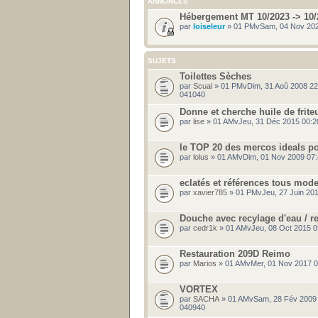
ANNONCES
Hébergement MT 10/2023 -> 10/
par
loiseleur
» 01 PMvSam, 04 Nov 202
SUJETS
Toilettes Sèches
par
Scual
» 01 PMvDim, 31 Aoû 2008 2
041040
Donne et cherche huile de frite
par
lise
» 01 AMvJeu, 31 Déc 2015 00:2
le TOP 20 des mercos ideals pou
par
lolus
» 01 AMvDim, 01 Nov 2009 07
eclatés et références tous mod
par
xavier785
» 01 PMvJeu, 27 Juin 20
Douche avec recylage d'eau / r
par
cedr1k
» 01 AMvJeu, 08 Oct 2015 0
Restauration 209D Reimo
par
Marios
» 01 AMvMer, 01 Nov 2017 0
VORTEX
par
SACHA
» 01 AMvSam, 28 Fév 2009
040940