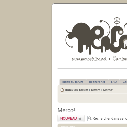
Index du forum
Rechercher
FAQ
Co
Index du forum
‹
Divers
‹
Merco²
Merco²
Publier un nouveau
sujet