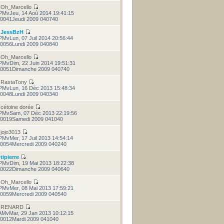
r
Oh_Marcello
PMvJeu, 14 Aoû 2014 19:41:15
0041Jeudi 2009 040740
r
JessBzH
PMvLun, 07 Juil 2014 20:56:44
0056Lundi 2009 040840
r
Oh_Marcello
PMvDim, 22 Juin 2014 19:51:31
0051Dimanche 2009 040740
r
RastaTony
PMvLun, 16 Déc 2013 15:48:34
0048Lundi 2009 040340
r
cétoine dorée
PMvSam, 07 Déc 2013 22:19:56
0019Samedi 2009 041040
r
jojo3013
PMvMer, 17 Juil 2013 14:54:14
0054Mercredi 2009 040240
r
tipierre
PMvDim, 19 Mai 2013 18:22:38
0022Dimanche 2009 040640
r
Oh_Marcello
PMvMer, 08 Mai 2013 17:59:21
0059Mercredi 2009 040540
r
RENARD
AMvMar, 29 Jan 2013 10:12:15
0012Mardi 2009 041040