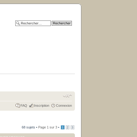
FAQ
Inscription
Connexion
68 sujets •
Page
1
sur
3
•
1
2
3