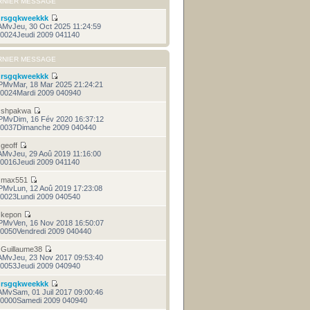
RNIER MESSAGE
r
rsgqkweekkk
AMvJeu, 30 Oct 2025 11:24:59
0024Jeudi 2009 041140
RNIER MESSAGE
r
rsgqkweekkk
PMvMar, 18 Mar 2025 21:24:21
0024Mardi 2009 040940
r
shpakwa
PMvDim, 16 Fév 2020 16:37:12
0037Dimanche 2009 040440
r
geoff
AMvJeu, 29 Aoû 2019 11:16:00
0016Jeudi 2009 041140
r
max551
PMvLun, 12 Aoû 2019 17:23:08
0023Lundi 2009 040540
r
kepon
PMvVen, 16 Nov 2018 16:50:07
0050Vendredi 2009 040440
r
Guillaume38
AMvJeu, 23 Nov 2017 09:53:40
0053Jeudi 2009 040940
r
rsgqkweekkk
AMvSam, 01 Juil 2017 09:00:46
0000Samedi 2009 040940