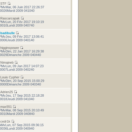
r
STF
PMvMar, 06 Juin 2017 22:26:37
0026Mardi 2009 041040
r
Rascarcapak
PMvLun, 20 Fév 2017 19:10:19
0010Lundi 2009 040740
r
badibulle
PMvJeu, 09 Fév 2017 13:06:41
0006Jeudi 2009 040140
r
higginspower
PMvDim, 22 Jan 2017 16:29:38
0029Dimanche 2009 040440
r
Nimajneb
PMvLun, 09 Jan 2017 14:07:23
0007Lundi 2009 040240
r
Louis Cypher
PMvDim, 20 Sep 2015 15:00:29
0000Dimanche 2009 040340
r
Adrien25
PMvJeu, 17 Sep 2015 22:18:28
0018Jeudi 2009 041040
r
max551
PMvMar, 08 Sep 2015 20:10:49
0010Mardi 2009 040840
r
cedr1k
AMvLun, 07 Sep 2015 09:36:15
0036Lundi 2009 040940