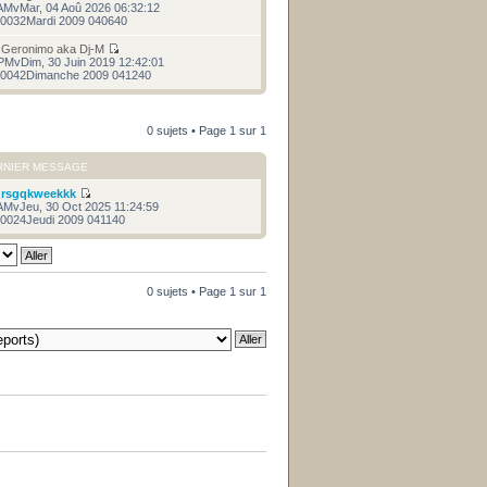
AMvMar, 04 Aoû 2026 06:32:12
0032Mardi 2009 040640
r
Geronimo aka Dj-M
PMvDim, 30 Juin 2019 12:42:01
0042Dimanche 2009 041240
0 sujets • Page
1
sur
1
RNIER MESSAGE
r
rsgqkweekkk
AMvJeu, 30 Oct 2025 11:24:59
0024Jeudi 2009 041140
0 sujets • Page
1
sur
1