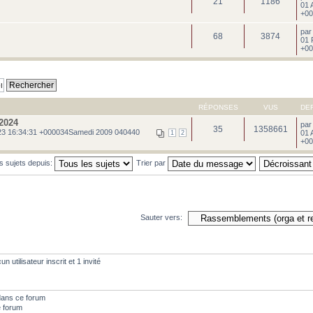
21
1186
01 
+00
pa
68
3874
01 
+00
RÉPONSES
VUS
DE
2024
pa
35
1358661
3 16:34:31 +000034Samedi 2009 040440
01 
1
2
+00
es sujets depuis:
Trier par
Sauter vers:
 utilisateur inscrit et 1 invité
dans ce forum
e forum