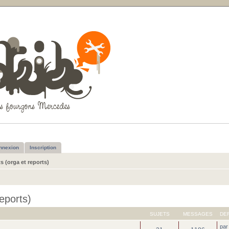
nnexion
Inscription
 (orga et reports)
eports)
SUJETS
MESSAGES
DE
pa