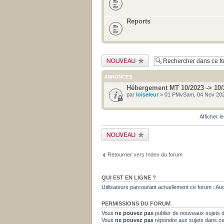
Reports
Publier un nouveau
sujet
ANNONCES
Hébergement MT 10/2023 -> 10/
par
loiseleur
» 01 PMvSam, 04 Nov 202
Afficher l
Publier un nouveau
sujet
Retourner vers Index du forum
QUI EST EN LIGNE ?
Utilisateurs parcourant actuellement ce forum : Aucun
PERMISSIONS DU FORUM
Vous
ne pouvez pas
publier de nouveaux sujets 
Vous
ne pouvez pas
répondre aux sujets dans c