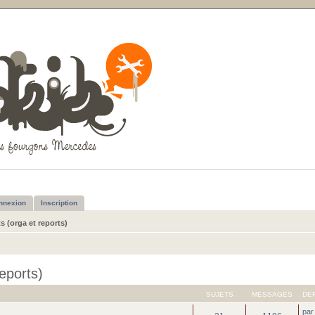
nnexion
Inscription
 (orga et reports)
eports)
SUJETS
MESSAGES
DE
pa