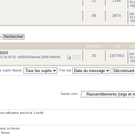
21
1186
01 
+00
pa
68
3874
01 
+00
RÉPONSES
VUS
DE
2024
pa
35
1357463
3 16:34:31 +000034Samedi 2009 040440
01 
1
2
+00
es sujets depuis:
Trier par
Sauter vers:
 utilisateur inscrit et 1 invité
dans ce forum
e forum