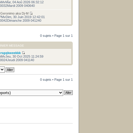
AMvMar, 04 Aoû 2026 06:32:12
0032Mardi 2009 040640
r
Geronimo aka Dj-M
PMvDim, 30 Juin 2019 12:42:01
0042Dimanche 2009 041240
0 sujets • Page
1
sur
1
RNIER MESSAGE
r
rsgqkweekkk
AMvJeu, 30 Oct 2025 11:24:59
0024Jeudi 2009 041140
0 sujets • Page
1
sur
1