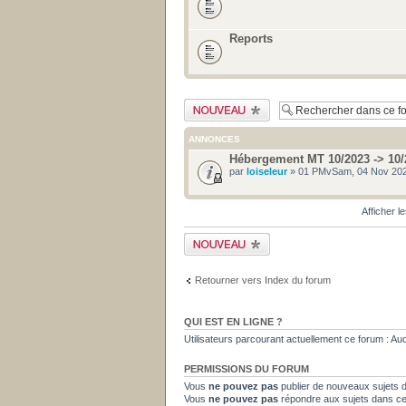
Reports
Publier un nouveau
sujet
ANNONCES
Hébergement MT 10/2023 -> 10/
par
loiseleur
» 01 PMvSam, 04 Nov 202
Afficher l
Publier un nouveau
sujet
Retourner vers Index du forum
QUI EST EN LIGNE ?
Utilisateurs parcourant actuellement ce forum : Aucun
PERMISSIONS DU FORUM
Vous
ne pouvez pas
publier de nouveaux sujets 
Vous
ne pouvez pas
répondre aux sujets dans c