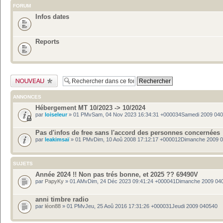
FORUM
Infos dates
Reports
Publier un nouveau
sujet
ANNONCES
Hébergement MT 10/2023 -> 10/2024
par
loiseleur
» 01 PMvSam, 04 Nov 2023 16:34:31 +000034Samedi 2009 04
Pas d'infos de free sans l'accord des personnes concernées
par
leakimsaï
» 01 PMvDim, 10 Aoû 2008 17:12:17 +000012Dimanche 2009 
SUJETS
Année 2024 !! Non pas trés bonne, et 2025 ?? 69490V
par
PapyKy
» 01 AMvDim, 24 Déc 2023 09:41:24 +000041Dimanche 2009 04
anni timbre radio
par
léon88
» 01 PMvJeu, 25 Aoû 2016 17:31:26 +000031Jeudi 2009 040540