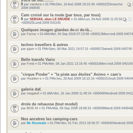
truck de ouf.........
par
vandura
» 01 PMvDim, 10 Aoû 2008 18:22:49 +000022Dimanche
2009 040640
Cam croisé sur la route (par tous, par tous)
par
SEBSAIL alias LE DRUIDE
» 01 AMvLun, 04 Aoû 2008 11:25:50
1
+000025Lundi 2009 041140
Quelques images glanées de-ci de-là...
par
Farmy
» 01 AMvMer, 04 Sep 2019 07:13:58 +000013Mercredi 2009 0407
techno travellers & autres
par
jujum
» 01 PMvSam, 06 Mar 2021 19:57:31 +000057Samedi 2009 040740
Belle transfo Vario
par
Freid
» 01 PMvMer, 06 Jan 2021 13:16:45 +000016Mercredi 2009 040140
"cirque Pinder" + "la piste aux étoiles" Animo + cam's
par
Houblon-s
» 01 PMvJeu, 20 Aoû 2009 16:15:16 +000015Jeudi 2009 0404
galerie daf.
par
megakef
» 01 AMvVen, 16 Jan 2009 11:48:24 +000048Vendredi 2009 041
drole de rehausse (tout model)
par
BOB 34
» 01 PMvMar, 09 Sep 2008 18:08:32 +000008Mardi 2009 040640
Nos ancetres les camping-cars
par
Mr. Roumain
» 01 PMvVen, 01 Fév 2013 18:40:37 +000040Vendredi 200