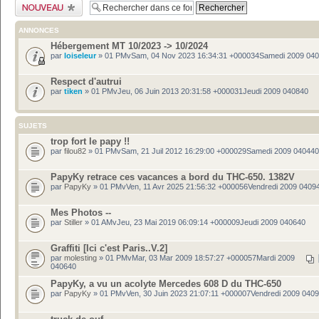
Publier un nouveau
sujet
ANNONCES
Hébergement MT 10/2023 -> 10/2024
par
loiseleur
» 01 PMvSam, 04 Nov 2023 16:34:31 +000034Samedi 2009 04
Respect d'autrui
par
tiken
» 01 PMvJeu, 06 Juin 2013 20:31:58 +000031Jeudi 2009 040840
SUJETS
trop fort le papy !!
par
filou82
» 01 PMvSam, 21 Juil 2012 16:29:00 +000029Samedi 2009 040440
PapyKy retrace ces vacances a bord du THC-650. 1382V
par
PapyKy
» 01 PMvVen, 11 Avr 2025 21:56:32 +000056Vendredi 2009 0409
Mes Photos --
par
Stiller
» 01 AMvJeu, 23 Mai 2019 06:09:14 +000009Jeudi 2009 040640
Graffiti [Ici c'est Paris..V.2]
par
molesting
» 01 PMvMar, 03 Mar 2009 18:57:27 +000057Mardi 2009
040640
PapyKy, a vu un acolyte Mercedes 608 D du THC-650
par
PapyKy
» 01 PMvVen, 30 Juin 2023 21:07:11 +000007Vendredi 2009 040