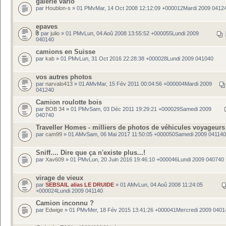
galerie vario
par
Houblon-s
» 01 PMvMar, 14 Oct 2008 12:12:09 +000012Mardi 2009 0412
epaves
par
julio
» 01 PMvLun, 04 Aoû 2008 13:55:52 +000055Lundi 2009
040140
camions en Suisse
par
kab
» 01 PMvLun, 31 Oct 2016 22:28:38 +000028Lundi 2009 041040
vos autres photos
par
narvalo413
» 01 AMvMar, 15 Fév 2011 00:04:56 +000004Mardi 2009
041240
Camion roulotte bois
par
BOB 34
» 01 PMvSam, 03 Déc 2011 19:29:21 +000029Samedi 2009
040740
Traveller Homes - milliers de photos de véhicules voyageurs
par
cam99
» 01 AMvSam, 06 Mai 2017 11:50:05 +000050Samedi 2009 041140
Sniff.... Dire que ça n'existe plus...!
par
Xav609
» 01 PMvLun, 20 Juin 2016 19:46:10 +000046Lundi 2009 040740
virage de vieux
par
SEBSAIL alias LE DRUIDE
» 01 AMvLun, 04 Aoû 2008 11:24:05
+000024Lundi 2009 041140
Camion inconnu ?
par
Edwige
» 01 PMvMer, 18 Fév 2015 13:41:26 +000041Mercredi 2009 0401