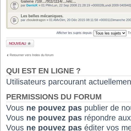
Galerie 710/.../911/1114/.../etc...
par
DerricK
» 01 PMvLun, 22 Sep 2008 21:28:19 +000028Lundi 2009 040940
Les belles mécaniques.
par
zbouledragon
» 01 AMvDim, 20 Déc 2015 08:11:58 +000011Dimanche 20
Afficher les sujets depuis:
Tr
Publier un nouveau
sujet
Retourner vers Index du forum
QUI EST EN LIGNE ?
Utilisateurs parcourant actuelleme
PERMISSIONS DU FORUM
Vous
ne pouvez pas
publier de no
Vous
ne pouvez pas
répondre aux
Vous
ne pouvez pas
éditer vos m