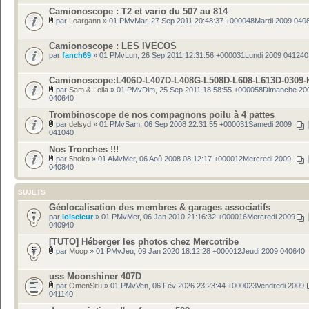
Camionoscope : T2 et vario du 507 au 814
par
Loargann
» 01 PMvMar, 27 Sep 2011 20:48:37 +000048Mardi 2009 040
Camionoscope : LES IVECOS
par
fanch69
» 01 PMvLun, 26 Sep 2011 12:31:56 +000031Lundi 2009 041240
Camionoscope:L406D-L407D-L408G-L508D-L608-L613D-0309
par
Sam & Leila
» 01 PMvDim, 25 Sep 2011 18:58:55 +000058Dimanche 20
040640
Trombinoscope de nos compagnons poilu à 4 pattes
par
delsyd
» 01 PMvSam, 06 Sep 2008 22:31:55 +000031Samedi 2009
041040
Nos Tronches !!!
par
5hoko
» 01 AMvMer, 06 Aoû 2008 08:12:17 +000012Mercredi 2009
040840
SUJETS
Géolocalisation des membres & garages associatifs
par
loiseleur
» 01 PMvMer, 06 Jan 2010 21:16:32 +000016Mercredi 2009
040940
[TUTO] Héberger les photos chez Mercotribe
par
Moop
» 01 PMvJeu, 09 Jan 2020 18:12:28 +000012Jeudi 2009 040640
uss Moonshiner 407D
par
OmenSitu
» 01 PMvVen, 06 Fév 2026 23:23:44 +000023Vendredi 2009
041140