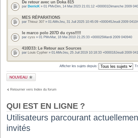
De retour avec un Doka 815
par
DerricK
» 01 PMvDim, 14 Mai 2023 21:01:12 +000001Dimanche 2009 04
MES RÉPARATIONS
par
Thiouz 307
» 01 AMvJeu, 31 Juil 2025 10:45:09 +000045Jeudi 2009 0410
le marco polo 207D du cyss!!!!!
par
cyss
» 01 PMvMar, 18 Mai 2010 21:25:33 +000025Mardi 2009 040940
410D33: Le Retour aux Sources
par
Louis Cypher
» 01 AMvJeu, 25 Juil 2019 10:18:33 +000018Jeudi 2009 04
Afficher les sujets depuis:
Tr
Publier un nouveau
sujet
Retourner vers Index du forum
QUI EST EN LIGNE ?
Utilisateurs parcourant actuellement
invités