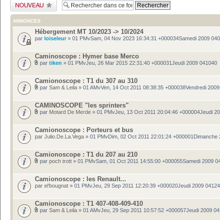
Publier un nouveau
sujet
ANNONCES
Hébergement MT 10/2023 -> 10/2024
par
loiseleur
» 01 PMvSam, 04 Nov 2023 16:34:31 +000034Samedi 2009 04
Caminoscope : Hymer base Merco
par
tiken
» 01 PMvJeu, 26 Mar 2015 22:31:40 +000031Jeudi 2009 041040
Camionoscope : T1 du 307 au 310
par
Sam & Leila
» 01 AMvVen, 14 Oct 2011 08:38:35 +000038Vendredi 200
CAMINOSCOPE "les sprinters"
par
Motard De Merde
» 01 PMvJeu, 13 Oct 2011 20:04:46 +000004Jeudi 2
Camionoscope : Porteurs et bus
par
Julio.De.La.Vega
» 01 PMvDim, 02 Oct 2011 22:01:24 +000001Dimanche
Camionoscope : T1 du 207 au 210
par
poch trott
» 01 PMvSam, 01 Oct 2011 14:55:00 +000055Samedi 2009 0
Camionoscope : les Renault...
par
el'bougnat
» 01 PMvJeu, 29 Sep 2011 12:20:39 +000020Jeudi 2009 0412
Camionoscope : T1 407-408-409-410
par
Sam & Leila
» 01 AMvJeu, 29 Sep 2011 10:57:52 +000057Jeudi 2009 0