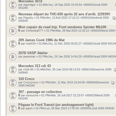
Mercedes 307d
par
nigornigor
» 01 AMvJeu, 18 Sep 2025 10:43:54 +000043Jeudi 2009
041040
Nouveau départ du THC-650 après 22 ans d'arrêt. 115939V
par
PapyKy
» 01 PMvVen, 12 Aoû 2022 17:10:12 +000010Vendredi 2009
040540
Mon copain de road trip. Font vendome Spinter Mb100
par
Christobal777
» 01 PMvMar, 28 Mai 2024 12:25:12 +000025Mardi 2009
209 James Cook 1986 de Mat
par
matX34
» 01 AMvJeu, 11 Déc 2025 00:02:27 +000002Jeudi 2009 04124
207D VASP Atelier
par
pepsimax
» 01 PMvJeu, 29 Jan 2026 14:54:29 +000054Jeudi 2009 04024
Mercedes 313 cdi 43
par
cheb 85
» 01 AMvDim, 30 Juin 2019 08:14:53 +000014Dimanche 2009
040840
310 Croco
par
Crocozorus
» 01 PMvDim, 11 Mar 2018 15:04:09 +000004Dimanche
2009 040340
307 - passage en collection
par
nanouche
» 01 PMvMar, 18 Juil 2017 22:23:07 +000023Mardi 2009
041040
Pégase le Ford Transit (un aménagement light)
par
jujum
» 01 PMvLun, 06 Mar 2023 17:05:59 +000005Lundi 2009 040540