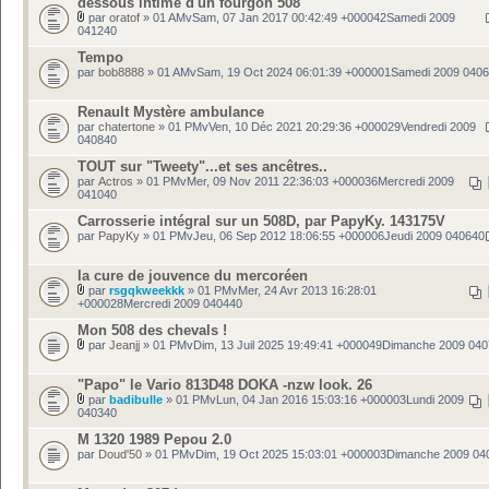
dessous intime d'un fourgon 508
par
oratof
» 01 AMvSam, 07 Jan 2017 00:42:49 +000042Samedi 2009
041240
Tempo
par
bob8888
» 01 AMvSam, 19 Oct 2024 06:01:39 +000001Samedi 2009 040
Renault Mystère ambulance
par
chatertone
» 01 PMvVen, 10 Déc 2021 20:29:36 +000029Vendredi 2009
040840
TOUT sur "Tweety"...et ses ancêtres..
par
Actros
» 01 PMvMer, 09 Nov 2011 22:36:03 +000036Mercredi 2009
041040
Carrosserie intégral sur un 508D, par PapyKy. 143175V
par
PapyKy
» 01 PMvJeu, 06 Sep 2012 18:06:55 +000006Jeudi 2009 040640
la cure de jouvence du mercoréen
par
rsgqkweekkk
» 01 PMvMer, 24 Avr 2013 16:28:01
+000028Mercredi 2009 040440
Mon 508 des chevals !
par
Jeanjj
» 01 PMvDim, 13 Juil 2025 19:49:41 +000049Dimanche 2009 04
"Papo" le Vario 813D48 DOKA -nzw look. 26
par
badibulle
» 01 PMvLun, 04 Jan 2016 15:03:16 +000003Lundi 2009
040340
M 1320 1989 Pepou 2.0
par
Doud'50
» 01 PMvDim, 19 Oct 2025 15:03:01 +000003Dimanche 2009 04