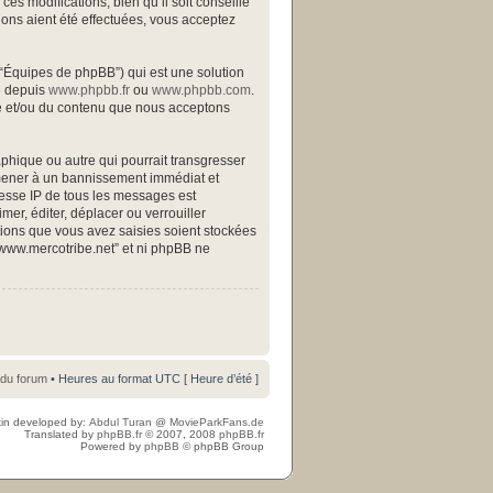
s modifications, bien qu’il soit conseillé
ions aient été effectuées, vous acceptez
 “Équipes de phpBB”) qui est une solution
gé depuis
www.phpbb.fr
ou
www.phpbb.com
.
ite et/ou du contenu que nous acceptons
phique ou autre qui pourrait transgresser
s mener à un bannissement immédiat et
resse IP de tous les messages est
mer, éditer, déplacer ou verrouiller
ations que vous avez saisies soient stockées
“www.mercotribe.net” et ni phpBB ne
 du forum
• Heures au format UTC [ Heure d’été ]
in developed by:
Abdul Turan
@
MovieParkFans.de
Translated by
phpBB.fr
© 2007, 2008
phpBB.fr
Powered by
phpBB
© phpBB Group