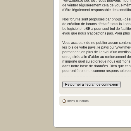
“www.mercotribe.net”. Nous pouvons modifie
de vérifier régulièrement cela de vous-même
d’être légalement responsable des conditio
Nos forums sont propulsés par phpBB (désign
de création de forums déclaré sous la licen
Le logiciel phpBB a pour seul but de facili
et/ou que nous n’acceptons pas. Pour plus 
Vous acceptez de ne publier aucun contenu 
les lois de votre pays, le pays où “www.me
permanent, en plus de l’envoi d’un avertiss
enregistrée afin d’aider au renforcement de 
n’importe quel sujet lorsque nous estimons 
dans notre base de données. Bien que cette
pourront être tenus comme responsables en
Retourner à l’écran de connexion
Index du forum