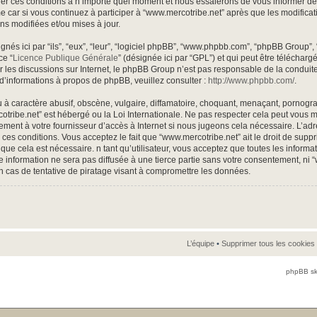
r ces conditions à n’importe quel moment et nous essaierons de vous informer de ce
 car si vous continuez à participer à “www.mercotribe.net” après que les modificat
ns modifiées et/ou mises à jour.
és ici par “ils”, “eux”, “leur”, “logiciel phpBB”, “www.phpbb.com”, “phpBB Group”,
ce “
Licence Publique Générale
” (désignée ici par “GPL”) et qui peut être téléchar
ter les discussions sur Internet, le phpBB Group n’est pas responsable de la condu
d’informations à propos de phpBB, veuillez consulter :
http://www.phpbb.com/
.
à caractère abusif, obscène, vulgaire, diffamatoire, choquant, menaçant, pornogra
rcotribe.net” est hébergé ou la Loi Internationale. Ne pas respecter cela peut vou
ement à votre fournisseur d’accès à Internet si nous jugeons cela nécessaire. L’ad
ces conditions. Vous acceptez le fait que “www.mercotribe.net” ait le droit de suppri
que cela est nécessaire. n tant qu’utilisateur, vous acceptez que toutes les inform
 information ne sera pas diffusée à une tierce partie sans votre consentement, ni 
 cas de tentative de piratage visant à compromettre les données.
L’équipe
•
Supprimer tous les cookies
phpBB sk