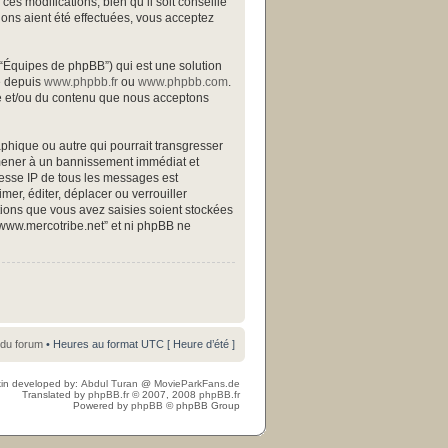
s modifications, bien qu’il soit conseillé
ions aient été effectuées, vous acceptez
 “Équipes de phpBB”) qui est une solution
gé depuis
www.phpbb.fr
ou
www.phpbb.com
.
ite et/ou du contenu que nous acceptons
phique ou autre qui pourrait transgresser
s mener à un bannissement immédiat et
resse IP de tous les messages est
mer, éditer, déplacer ou verrouiller
ations que vous avez saisies soient stockées
“www.mercotribe.net” et ni phpBB ne
 du forum
• Heures au format UTC [ Heure d’été ]
in developed by:
Abdul Turan
@
MovieParkFans.de
Translated by
phpBB.fr
© 2007, 2008
phpBB.fr
Powered by
phpBB
© phpBB Group