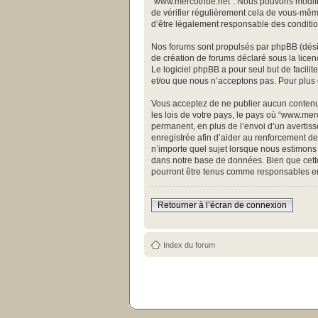
“www.mercotribe.net”. Nous pouvons modifie
de vérifier régulièrement cela de vous-même
d’être légalement responsable des conditio
Nos forums sont propulsés par phpBB (désign
de création de forums déclaré sous la licen
Le logiciel phpBB a pour seul but de facili
et/ou que nous n’acceptons pas. Pour plus 
Vous acceptez de ne publier aucun contenu 
les lois de votre pays, le pays où “www.me
permanent, en plus de l’envoi d’un avertiss
enregistrée afin d’aider au renforcement de 
n’importe quel sujet lorsque nous estimons 
dans notre base de données. Bien que cette
pourront être tenus comme responsables en
Retourner à l’écran de connexion
Index du forum