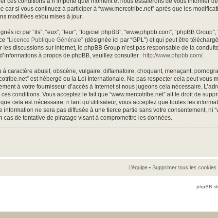
r ces conditions à n’importe quel moment et nous essaierons de vous informer de ce
 car si vous continuez à participer à “www.mercotribe.net” après que les modificat
ns modifiées et/ou mises à jour.
és ici par “ils”, “eux”, “leur”, “logiciel phpBB”, “www.phpbb.com”, “phpBB Group”,
ce “
Licence Publique Générale
” (désignée ici par “GPL”) et qui peut être téléchar
ter les discussions sur Internet, le phpBB Group n’est pas responsable de la condu
d’informations à propos de phpBB, veuillez consulter :
http://www.phpbb.com/
.
à caractère abusif, obscène, vulgaire, diffamatoire, choquant, menaçant, pornogra
rcotribe.net” est hébergé ou la Loi Internationale. Ne pas respecter cela peut vou
ement à votre fournisseur d’accès à Internet si nous jugeons cela nécessaire. L’ad
ces conditions. Vous acceptez le fait que “www.mercotribe.net” ait le droit de suppri
que cela est nécessaire. n tant qu’utilisateur, vous acceptez que toutes les inform
 information ne sera pas diffusée à une tierce partie sans votre consentement, ni 
 cas de tentative de piratage visant à compromettre les données.
L’équipe
•
Supprimer tous les cookies
phpBB sk