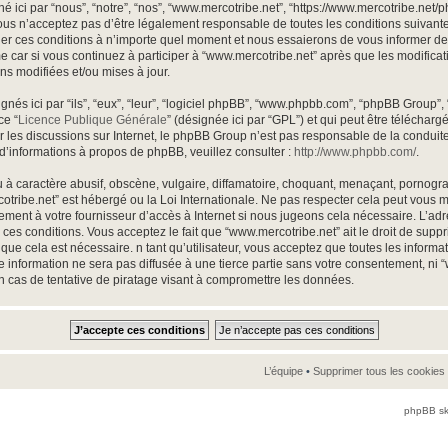
 ici par “nous”, “notre”, “nos”, “www.mercotribe.net”, “https://www.mercotribe.net
us n’acceptez pas d’être légalement responsable de toutes les conditions suivantes,
r ces conditions à n’importe quel moment et nous essaierons de vous informer de ce
 car si vous continuez à participer à “www.mercotribe.net” après que les modificat
ns modifiées et/ou mises à jour.
és ici par “ils”, “eux”, “leur”, “logiciel phpBB”, “www.phpbb.com”, “phpBB Group”,
ce “
Licence Publique Générale
” (désignée ici par “GPL”) et qui peut être téléchar
ter les discussions sur Internet, le phpBB Group n’est pas responsable de la condu
d’informations à propos de phpBB, veuillez consulter :
http://www.phpbb.com/
.
à caractère abusif, obscène, vulgaire, diffamatoire, choquant, menaçant, pornogra
rcotribe.net” est hébergé ou la Loi Internationale. Ne pas respecter cela peut vou
ement à votre fournisseur d’accès à Internet si nous jugeons cela nécessaire. L’ad
ces conditions. Vous acceptez le fait que “www.mercotribe.net” ait le droit de suppri
que cela est nécessaire. n tant qu’utilisateur, vous acceptez que toutes les inform
 information ne sera pas diffusée à une tierce partie sans votre consentement, ni 
 cas de tentative de piratage visant à compromettre les données.
L’équipe
•
Supprimer tous les cookies
phpBB sk