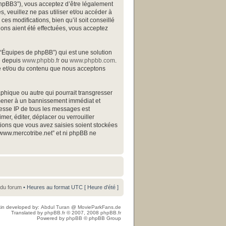
/phpBB3”), vous acceptez d’être légalement
 veuillez ne pas utiliser et/ou accéder à
s modifications, bien qu’il soit conseillé
ions aient été effectuées, vous acceptez
 “Équipes de phpBB”) qui est une solution
gé depuis
www.phpbb.fr
ou
www.phpbb.com
.
ite et/ou du contenu que nous acceptons
phique ou autre qui pourrait transgresser
s mener à un bannissement immédiat et
resse IP de tous les messages est
mer, éditer, déplacer ou verrouiller
ations que vous avez saisies soient stockées
“www.mercotribe.net” et ni phpBB ne
 du forum
• Heures au format UTC [ Heure d’été ]
in developed by:
Abdul Turan
@
MovieParkFans.de
Translated by
phpBB.fr
© 2007, 2008
phpBB.fr
Powered by
phpBB
© phpBB Group