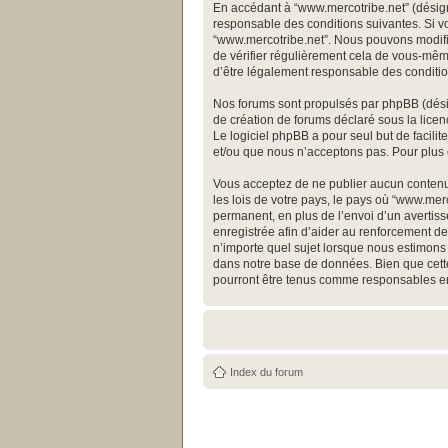
En accédant à “www.mercotribe.net” (désigné
responsable des conditions suivantes. Si vo
“www.mercotribe.net”. Nous pouvons modifie
de vérifier régulièrement cela de vous-même
d’être légalement responsable des conditio
Nos forums sont propulsés par phpBB (désign
de création de forums déclaré sous la licen
Le logiciel phpBB a pour seul but de facili
et/ou que nous n’acceptons pas. Pour plus 
Vous acceptez de ne publier aucun contenu 
les lois de votre pays, le pays où “www.me
permanent, en plus de l’envoi d’un avertiss
enregistrée afin d’aider au renforcement de 
n’importe quel sujet lorsque nous estimons 
dans notre base de données. Bien que cette
pourront être tenus comme responsables en
Index du forum