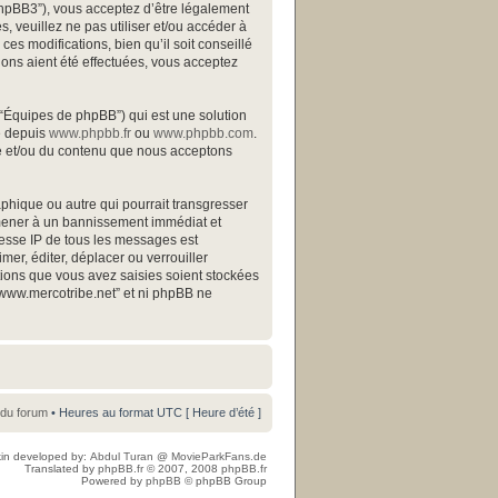
/phpBB3”), vous acceptez d’être légalement
 veuillez ne pas utiliser et/ou accéder à
s modifications, bien qu’il soit conseillé
ions aient été effectuées, vous acceptez
 “Équipes de phpBB”) qui est une solution
gé depuis
www.phpbb.fr
ou
www.phpbb.com
.
ite et/ou du contenu que nous acceptons
phique ou autre qui pourrait transgresser
s mener à un bannissement immédiat et
resse IP de tous les messages est
mer, éditer, déplacer ou verrouiller
ations que vous avez saisies soient stockées
“www.mercotribe.net” et ni phpBB ne
 du forum
• Heures au format UTC [ Heure d’été ]
in developed by:
Abdul Turan
@
MovieParkFans.de
Translated by
phpBB.fr
© 2007, 2008
phpBB.fr
Powered by
phpBB
© phpBB Group