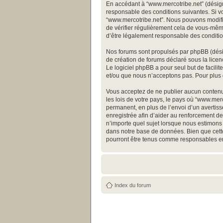
En accédant à “www.mercotribe.net” (désigné
responsable des conditions suivantes. Si vo
“www.mercotribe.net”. Nous pouvons modifie
de vérifier régulièrement cela de vous-même
d’être légalement responsable des conditio
Nos forums sont propulsés par phpBB (désign
de création de forums déclaré sous la licen
Le logiciel phpBB a pour seul but de facili
et/ou que nous n’acceptons pas. Pour plus 
Vous acceptez de ne publier aucun contenu 
les lois de votre pays, le pays où “www.me
permanent, en plus de l’envoi d’un avertiss
enregistrée afin d’aider au renforcement de 
n’importe quel sujet lorsque nous estimons 
dans notre base de données. Bien que cette
pourront être tenus comme responsables en
Index du forum