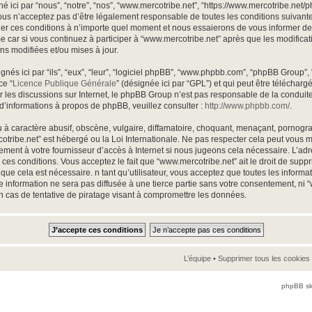
 ici par “nous”, “notre”, “nos”, “www.mercotribe.net”, “https://www.mercotribe.net
us n’acceptez pas d’être légalement responsable de toutes les conditions suivantes,
r ces conditions à n’importe quel moment et nous essaierons de vous informer de ce
 car si vous continuez à participer à “www.mercotribe.net” après que les modificat
ns modifiées et/ou mises à jour.
és ici par “ils”, “eux”, “leur”, “logiciel phpBB”, “www.phpbb.com”, “phpBB Group”,
ce “
Licence Publique Générale
” (désignée ici par “GPL”) et qui peut être téléchar
ter les discussions sur Internet, le phpBB Group n’est pas responsable de la condu
d’informations à propos de phpBB, veuillez consulter :
http://www.phpbb.com/
.
à caractère abusif, obscène, vulgaire, diffamatoire, choquant, menaçant, pornogra
rcotribe.net” est hébergé ou la Loi Internationale. Ne pas respecter cela peut vou
ement à votre fournisseur d’accès à Internet si nous jugeons cela nécessaire. L’ad
ces conditions. Vous acceptez le fait que “www.mercotribe.net” ait le droit de suppri
que cela est nécessaire. n tant qu’utilisateur, vous acceptez que toutes les inform
 information ne sera pas diffusée à une tierce partie sans votre consentement, ni 
 cas de tentative de piratage visant à compromettre les données.
L’équipe
•
Supprimer tous les cookies
phpBB sk