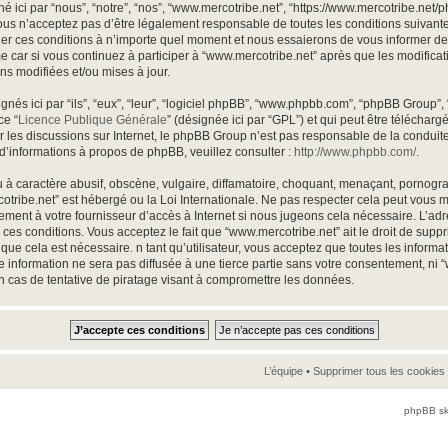
 ici par “nous”, “notre”, “nos”, “www.mercotribe.net”, “https://www.mercotribe.net
us n’acceptez pas d’être légalement responsable de toutes les conditions suivantes,
r ces conditions à n’importe quel moment et nous essaierons de vous informer de ce
 car si vous continuez à participer à “www.mercotribe.net” après que les modificat
ns modifiées et/ou mises à jour.
és ici par “ils”, “eux”, “leur”, “logiciel phpBB”, “www.phpbb.com”, “phpBB Group”,
ce “
Licence Publique Générale
” (désignée ici par “GPL”) et qui peut être téléchar
ter les discussions sur Internet, le phpBB Group n’est pas responsable de la condu
d’informations à propos de phpBB, veuillez consulter :
http://www.phpbb.com/
.
à caractère abusif, obscène, vulgaire, diffamatoire, choquant, menaçant, pornogra
rcotribe.net” est hébergé ou la Loi Internationale. Ne pas respecter cela peut vou
ement à votre fournisseur d’accès à Internet si nous jugeons cela nécessaire. L’ad
ces conditions. Vous acceptez le fait que “www.mercotribe.net” ait le droit de suppri
que cela est nécessaire. n tant qu’utilisateur, vous acceptez que toutes les inform
 information ne sera pas diffusée à une tierce partie sans votre consentement, ni 
 cas de tentative de piratage visant à compromettre les données.
L’équipe
•
Supprimer tous les cookies
phpBB sk