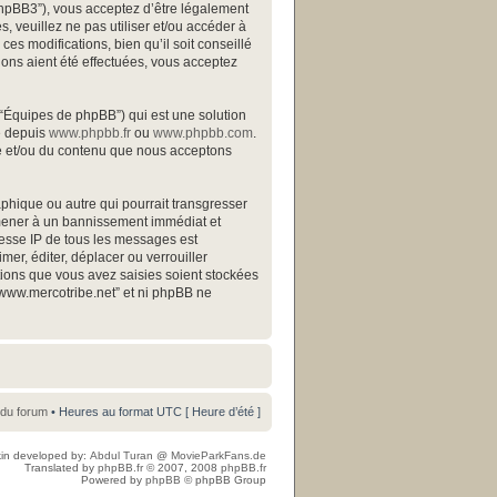
/phpBB3”), vous acceptez d’être légalement
 veuillez ne pas utiliser et/ou accéder à
s modifications, bien qu’il soit conseillé
ions aient été effectuées, vous acceptez
 “Équipes de phpBB”) qui est une solution
gé depuis
www.phpbb.fr
ou
www.phpbb.com
.
ite et/ou du contenu que nous acceptons
phique ou autre qui pourrait transgresser
s mener à un bannissement immédiat et
resse IP de tous les messages est
mer, éditer, déplacer ou verrouiller
ations que vous avez saisies soient stockées
“www.mercotribe.net” et ni phpBB ne
 du forum
• Heures au format UTC [ Heure d’été ]
in developed by:
Abdul Turan
@
MovieParkFans.de
Translated by
phpBB.fr
© 2007, 2008
phpBB.fr
Powered by
phpBB
© phpBB Group