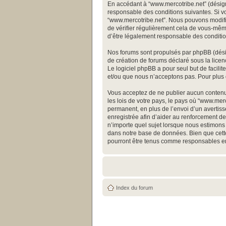
En accédant à “www.mercotribe.net” (désigné
responsable des conditions suivantes. Si vo
“www.mercotribe.net”. Nous pouvons modifie
de vérifier régulièrement cela de vous-même
d’être légalement responsable des conditio
Nos forums sont propulsés par phpBB (désign
de création de forums déclaré sous la licen
Le logiciel phpBB a pour seul but de facili
et/ou que nous n’acceptons pas. Pour plus 
Vous acceptez de ne publier aucun contenu 
les lois de votre pays, le pays où “www.me
permanent, en plus de l’envoi d’un avertiss
enregistrée afin d’aider au renforcement de 
n’importe quel sujet lorsque nous estimons 
dans notre base de données. Bien que cette
pourront être tenus comme responsables en
Index du forum