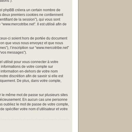
tions”).
ciel phpBB créera un certain nombre de
 Les deux premiers cookies ne contiennent
dentifiant de la session”), qui vous sont
www.mercotribe.net”. Il est utilisé afin de
ceux-ci soient hors de portée du document
ation que vous nous envoyez et que nous
mes”), l’inscription sur “www.mercotribe.net”
 “vos messages”).
l utilisé pour vous connecter à votre
s informations de votre compte sur
e information en-dehors de votre nom
otre discrétion afin de savoir si elle est
bliquement. De plus, dans votre compte,
er le même mot de passe sur plusieurs sites
z précieusement. En aucun cas une personne
us oubliez le mot de passe de votre compte,
 spécifier votre nom d’utilisateur et votre