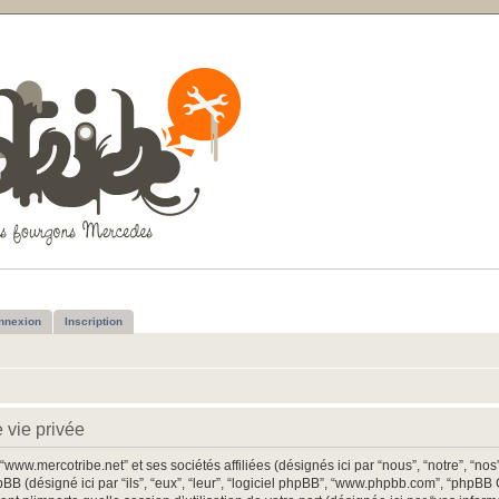
nnexion
Inscription
 vie privée
www.mercotribe.net” et ses sociétés affiliées (désignés ici par “nous”, “notre”, “nos
BB (désigné ici par “ils”, “eux”, “leur”, “logiciel phpBB”, “www.phpbb.com”, “phpBB