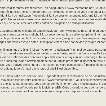
nt n’importe quelle session d’utilisation de votre part (désignée ici par “vos informa
anières différentes. Premièrement, en naviguant sur “www.mercotribe.net”, le logi
léchargés dans les fichiers temporaires du navigateur Internet de votre ordinateur.
 “identifiant de l’utilisateur”) et un identifiant de session anonyme (désigné ici par “i
pBB. Un troisième cookie sera créé une fois que vous naviguerez sur les sujets de “
e qui de ce fait améliore votre confort de navigation en tant qu’utilisateur.
externes au logiciel phpBB tout en naviguant sur “www.mercotribe.net”, bien que 
pages créées par le logiciel phpBB. La seconde manière est de récupérer l’inform
té à : la publication en tant qu’utilisateur anonyme (désigné ici par “messages anony
sages que vous envoyez après l’inscription et lors d’une connexion (désigné ici par
ifiant unique (désigné ici par “votre nom d’utilisateur”), un mot de passe personne
”), et une adresse e-mail personnelle correcte (désignée ici par “votre e-mail”). Le
s lois de protection des données applicables dans le pays qui nous héberge. Tout
tre e-mail requis par “www.mercotribe.net” durant la procédure d’inscription reste à n
 cas, vous pouvez choisir quelle information de votre compte peut être affichée pu
voi automatique d’e-mail par le logiciel phpBB est disponible.
ens unique) afin qu’il soit sécurisé. Cependant, il est recommandé de ne pas utilis
t le moyen d’accès de votre compte sur “www.mercotribe.net”, veuillez le conserve
u à une tierce partie ne peut vous demander légitimement votre mot de passe. Si vo
u mon mot de passe” fournie par le logiciel phpBB. Cette procédure vous demandera de
a alors un nouveau mot de passe afin que vous puissiez reprendre votre compte.