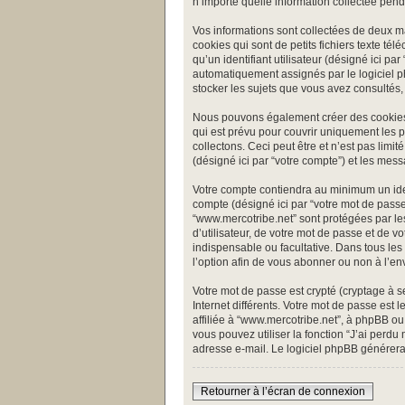
n’importe quelle information collectée penda
Vos informations sont collectées de deux m
cookies qui sont de petits fichiers texte té
qu’un identifiant utilisateur (désigné ici par
automatiquement assignés par le logiciel ph
stocker les sujets que vous avez consultés, c
Nous pouvons également créer des cookies 
qui est prévu pour couvrir uniquement les 
collectons. Ceci peut être et n’est pas limi
(désigné ici par “votre compte”) et les mes
Votre compte contiendra au minimum un ident
compte (désigné ici par “votre mot de passe
“www.mercotribe.net” sont protégées par le
d’utilisateur, de votre mot de passe et de vo
indispensable ou facultative. Dans tous les
l’option afin de vous abonner ou non à l’en
Votre mot de passe est crypté (cryptage à s
Internet différents. Votre mot de passe es
affiliée à “www.mercotribe.net”, à phpBB o
vous pouvez utiliser la fonction “J’ai perd
adresse e-mail. Le logiciel phpBB générer
Retourner à l’écran de connexion