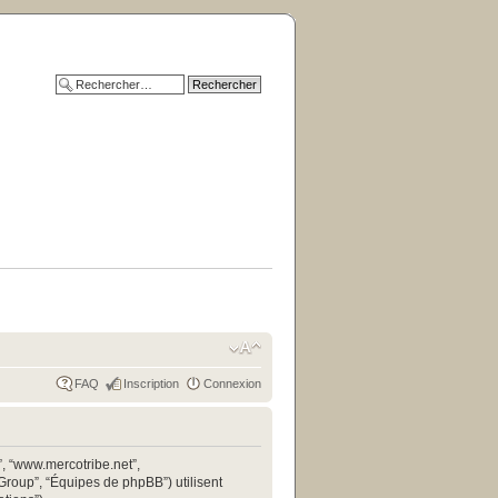
FAQ
Inscription
Connexion
”, “www.mercotribe.net”,
 Group”, “Équipes de phpBB”) utilisent