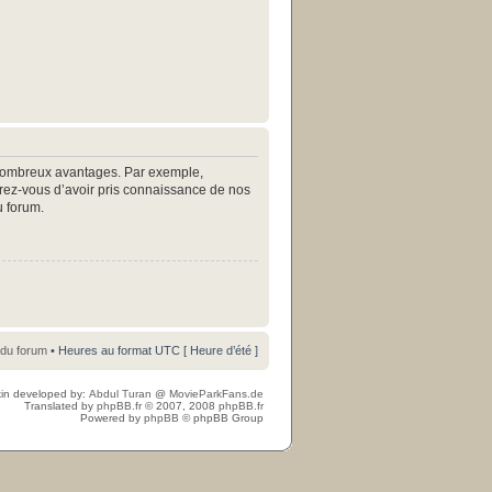
e nombreux avantages. Par exemple,
surez-vous d’avoir pris connaissance de nos
u forum.
 du forum
• Heures au format UTC [ Heure d’été ]
in developed by:
Abdul Turan
@
MovieParkFans.de
Translated by
phpBB.fr
© 2007, 2008
phpBB.fr
Powered by
phpBB
© phpBB Group