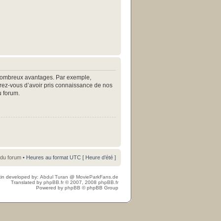
e nombreux avantages. Par exemple,
surez-vous d’avoir pris connaissance de nos
u forum.
 du forum
• Heures au format UTC [ Heure d’été ]
in developed by:
Abdul Turan
@
MovieParkFans.de
Translated by
phpBB.fr
© 2007, 2008
phpBB.fr
Powered by
phpBB
© phpBB Group