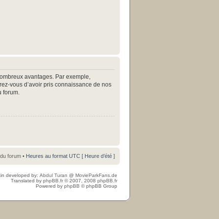
e nombreux avantages. Par exemple,
surez-vous d’avoir pris connaissance de nos
u forum.
 du forum
• Heures au format UTC [ Heure d’été ]
in developed by:
Abdul Turan
@
MovieParkFans.de
Translated by
phpBB.fr
© 2007, 2008
phpBB.fr
Powered by
phpBB
© phpBB Group