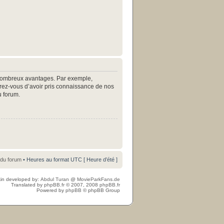
e nombreux avantages. Par exemple,
surez-vous d’avoir pris connaissance de nos
u forum.
 du forum
• Heures au format UTC [ Heure d’été ]
in developed by:
Abdul Turan
@
MovieParkFans.de
Translated by
phpBB.fr
© 2007, 2008
phpBB.fr
Powered by
phpBB
© phpBB Group