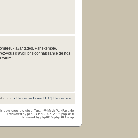
e nombreux avantages. Par exemple,
surez-vous d’avoir pris connaissance de nos
u forum.
 du forum
• Heures au format UTC [ Heure d’été ]
in developed by:
Abdul Turan
@
MovieParkFans.de
Translated by
phpBB.fr
© 2007, 2008
phpBB.fr
Powered by
phpBB
© phpBB Group