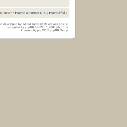
 du forum
• Heures au format UTC [ Heure d’été ]
in developed by:
Abdul Turan
@
MovieParkFans.de
Translated by
phpBB.fr
© 2007, 2008
phpBB.fr
Powered by
phpBB
© phpBB Group