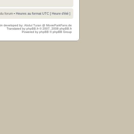
 du forum
• Heures au format UTC [ Heure d’été ]
in developed by:
Abdul Turan
@
MovieParkFans.de
Translated by
phpBB.fr
© 2007, 2008
phpBB.fr
Powered by
phpBB
© phpBB Group