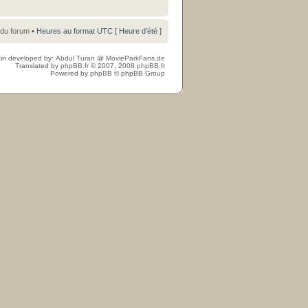
 du forum
• Heures au format UTC [ Heure d’été ]
in developed by:
Abdul Turan
@
MovieParkFans.de
Translated by
phpBB.fr
© 2007, 2008
phpBB.fr
Powered by
phpBB
© phpBB Group