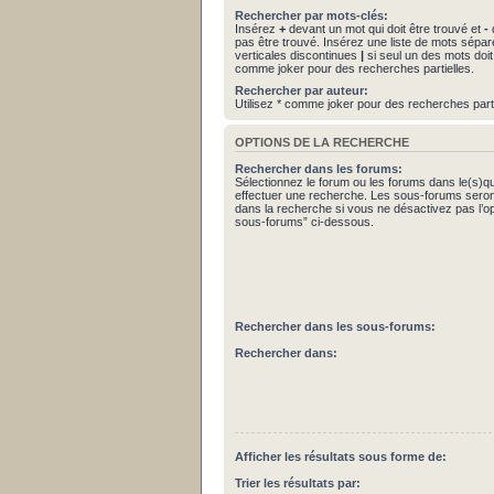
Rechercher par mots-clés:
Insérez
+
devant un mot qui doit être trouvé et
-
d
pas être trouvé. Insérez une liste de mots sépa
verticales discontinues
|
si seul un des mots doit 
comme joker pour des recherches partielles.
Rechercher par auteur:
Utilisez * comme joker pour des recherches parti
OPTIONS DE LA RECHERCHE
Rechercher dans les forums:
Sélectionnez le forum ou les forums dans le(s)q
effectuer une recherche. Les sous-forums seron
dans la recherche si vous ne désactivez pas l’o
sous-forums” ci-dessous.
Rechercher dans les sous-forums:
Rechercher dans:
Afficher les résultats sous forme de:
Trier les résultats par: