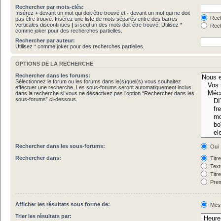
Rechercher par mots-clés:
Insérez
+
devant un mot qui doit être trouvé et
-
devant un mot qui ne doit
Rech
pas être trouvé. Insérez une liste de mots séparés entre des barres
verticales discontinues
|
si seul un des mots doit être trouvé. Utilisez *
Rech
comme joker pour des recherches partielles.
Rechercher par auteur:
Utilisez * comme joker pour des recherches partielles.
OPTIONS DE LA RECHERCHE
Rechercher dans les forums:
Sélectionnez le forum ou les forums dans le(s)quel(s) vous souhaitez
effectuer une recherche. Les sous-forums seront automatiquement inclus
dans la recherche si vous ne désactivez pas l’option “Rechercher dans les
sous-forums” ci-dessous.
Rechercher dans les sous-forums:
Oui
Rechercher dans:
Titr
Text
Titr
Prem
Afficher les résultats sous forme de:
Mes
Trier les résultats par: