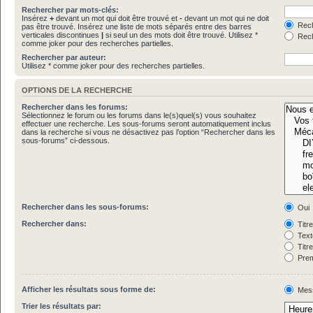
Rechercher par mots-clés:
Insérez
+
devant un mot qui doit être trouvé et
-
devant un mot qui ne doit
Rech
pas être trouvé. Insérez une liste de mots séparés entre des barres
verticales discontinues
|
si seul un des mots doit être trouvé. Utilisez *
Rech
comme joker pour des recherches partielles.
Rechercher par auteur:
Utilisez * comme joker pour des recherches partielles.
OPTIONS DE LA RECHERCHE
Rechercher dans les forums:
Sélectionnez le forum ou les forums dans le(s)quel(s) vous souhaitez
effectuer une recherche. Les sous-forums seront automatiquement inclus
dans la recherche si vous ne désactivez pas l’option “Rechercher dans les
sous-forums” ci-dessous.
Rechercher dans les sous-forums:
Oui
Rechercher dans:
Titr
Text
Titr
Prem
Afficher les résultats sous forme de:
Mes
Trier les résultats par: