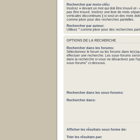
Rechercher par mots-clés:
Insérez
+
devant un mot qui doit être trouvé et
-
d
pas être trouvé. Insérez une liste de mots sépa
verticales discontinues
|
si seul un des mots doit 
comme joker pour des recherches partielles.
Rechercher par auteur:
Utilisez * comme joker pour des recherches parti
OPTIONS DE LA RECHERCHE
Rechercher dans les forums:
Sélectionnez le forum ou les forums dans le(s)q
effectuer une recherche. Les sous-forums seron
dans la recherche si vous ne désactivez pas l’o
sous-forums” ci-dessous.
Rechercher dans les sous-forums:
Rechercher dans:
Afficher les résultats sous forme de:
Trier les résultats par: