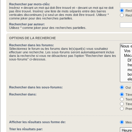
Rechercher par mots-clés:
Insérez
+
devant un mot qui doit être trouvé et
-
devant un mot qui ne doit
Rech
pas être trouvé. Insérez une liste de mots séparés entre des barres
verticales discontinues
|
si seul un des mots doit être trouvé. Utilisez *
Rech
comme joker pour des recherches partielles.
Rechercher par auteur:
Utilisez * comme joker pour des recherches partielles.
OPTIONS DE LA RECHERCHE
Rechercher dans les forums:
Sélectionnez le forum ou les forums dans le(s)quel(s) vous souhaitez
effectuer une recherche. Les sous-forums seront automatiquement inclus
dans la recherche si vous ne désactivez pas l’option “Rechercher dans les
sous-forums” ci-dessous.
Rechercher dans les sous-forums:
Oui
Rechercher dans:
Titr
Text
Titr
Prem
Afficher les résultats sous forme de:
Mes
Trier les résultats par: