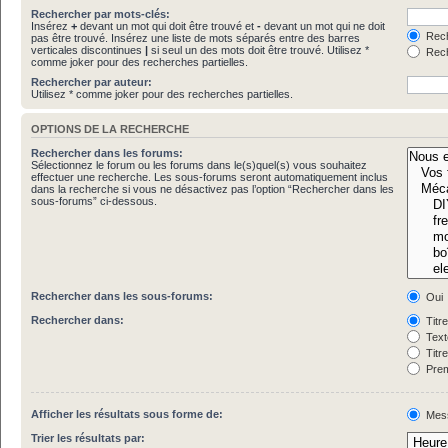
Rechercher par mots-clés:
Insérez
+
devant un mot qui doit être trouvé et
-
devant un mot qui ne doit
Rech
pas être trouvé. Insérez une liste de mots séparés entre des barres
verticales discontinues
|
si seul un des mots doit être trouvé. Utilisez *
Rech
comme joker pour des recherches partielles.
Rechercher par auteur:
Utilisez * comme joker pour des recherches partielles.
OPTIONS DE LA RECHERCHE
Rechercher dans les forums:
Sélectionnez le forum ou les forums dans le(s)quel(s) vous souhaitez
effectuer une recherche. Les sous-forums seront automatiquement inclus
dans la recherche si vous ne désactivez pas l’option “Rechercher dans les
sous-forums” ci-dessous.
Rechercher dans les sous-forums:
Oui
Rechercher dans:
Titr
Text
Titr
Prem
Afficher les résultats sous forme de:
Mes
Trier les résultats par: