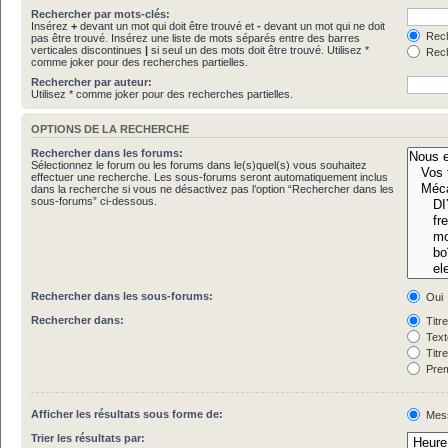
Rechercher par mots-clés:
Insérez
+
devant un mot qui doit être trouvé et
-
devant un mot qui ne doit
Rech
pas être trouvé. Insérez une liste de mots séparés entre des barres
verticales discontinues
|
si seul un des mots doit être trouvé. Utilisez *
Rech
comme joker pour des recherches partielles.
Rechercher par auteur:
Utilisez * comme joker pour des recherches partielles.
OPTIONS DE LA RECHERCHE
Rechercher dans les forums:
Sélectionnez le forum ou les forums dans le(s)quel(s) vous souhaitez
effectuer une recherche. Les sous-forums seront automatiquement inclus
dans la recherche si vous ne désactivez pas l’option “Rechercher dans les
sous-forums” ci-dessous.
Rechercher dans les sous-forums:
Oui
Rechercher dans:
Titr
Text
Titr
Prem
Afficher les résultats sous forme de:
Mes
Trier les résultats par: