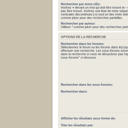
Rechercher par mots-clés:
Insérez
+
devant un mot qui doit être trouvé et
-
d
pas être trouvé. Insérez une liste de mots sépa
verticales discontinues
|
si seul un des mots doit 
comme joker pour des recherches partielles.
Rechercher par auteur:
Utilisez * comme joker pour des recherches parti
OPTIONS DE LA RECHERCHE
Rechercher dans les forums:
Sélectionnez le forum ou les forums dans le(s)q
effectuer une recherche. Les sous-forums seron
dans la recherche si vous ne désactivez pas l’o
sous-forums” ci-dessous.
Rechercher dans les sous-forums:
Rechercher dans:
Afficher les résultats sous forme de:
Trier les résultats par: