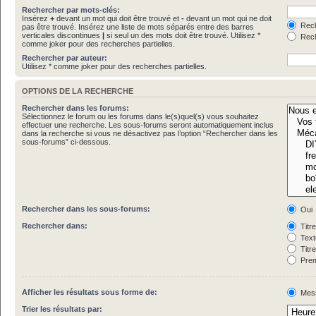
Rechercher par mots-clés:
Insérez
+
devant un mot qui doit être trouvé et
-
devant un mot qui ne doit
Rech
pas être trouvé. Insérez une liste de mots séparés entre des barres
verticales discontinues
|
si seul un des mots doit être trouvé. Utilisez *
Rech
comme joker pour des recherches partielles.
Rechercher par auteur:
Utilisez * comme joker pour des recherches partielles.
OPTIONS DE LA RECHERCHE
Rechercher dans les forums:
Sélectionnez le forum ou les forums dans le(s)quel(s) vous souhaitez
effectuer une recherche. Les sous-forums seront automatiquement inclus
dans la recherche si vous ne désactivez pas l’option “Rechercher dans les
sous-forums” ci-dessous.
Rechercher dans les sous-forums:
Oui
Rechercher dans:
Titr
Text
Titr
Prem
Afficher les résultats sous forme de:
Mes
Trier les résultats par: