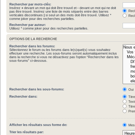
Rechercher par mots-clés:
Insérez
+
devant un mot qui doit être trouvé et
-
devant un mot qui ne doit
Rech
pas être trouvé. Insérez une liste de mots séparés entre des barres
verticales discontinues
|
si seul un des mots doit être trouvé. Utilisez *
Rech
comme joker pour des recherches partielles.
Rechercher par auteur:
Utilisez * comme joker pour des recherches partielles.
OPTIONS DE LA RECHERCHE
Rechercher dans les forums:
Sélectionnez le forum ou les forums dans le(s)quel(s) vous souhaitez
effectuer une recherche. Les sous-forums seront automatiquement inclus
dans la recherche si vous ne désactivez pas l’option “Rechercher dans les
sous-forums” ci-dessous.
Rechercher dans les sous-forums:
Oui
Rechercher dans:
Titr
Text
Titr
Prem
Afficher les résultats sous forme de:
Mes
Trier les résultats par: