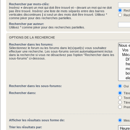
Rechercher par mots-clés:
Insérez
+
devant un mot qui doit être trouvé et
-
devant un mot qui ne doit
Rech
pas être trouvé. Insérez une liste de mots séparés entre des barres
verticales discontinues
|
si seul un des mots doit être trouvé. Utilisez *
Rech
comme joker pour des recherches partielles.
Rechercher par auteur:
Utilisez * comme joker pour des recherches partielles.
OPTIONS DE LA RECHERCHE
Rechercher dans les forums:
Sélectionnez le forum ou les forums dans le(s)quel(s) vous souhaitez
effectuer une recherche. Les sous-forums seront automatiquement inclus
dans la recherche si vous ne désactivez pas l’option “Rechercher dans les
sous-forums” ci-dessous.
Rechercher dans les sous-forums:
Oui
Rechercher dans:
Titr
Text
Titr
Prem
Afficher les résultats sous forme de:
Mes
Trier les résultats par: