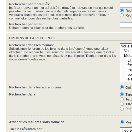
Rechercher par mots-clés:
Insérez
+
devant un mot qui doit être trouvé et
-
devant un mot qui ne doit
Rech
pas être trouvé. Insérez une liste de mots séparés entre des barres
verticales discontinues
|
si seul un des mots doit être trouvé. Utilisez *
Rech
comme joker pour des recherches partielles.
Rechercher par auteur:
Utilisez * comme joker pour des recherches partielles.
OPTIONS DE LA RECHERCHE
Rechercher dans les forums:
Sélectionnez le forum ou les forums dans le(s)quel(s) vous souhaitez
effectuer une recherche. Les sous-forums seront automatiquement inclus
dans la recherche si vous ne désactivez pas l’option “Rechercher dans les
sous-forums” ci-dessous.
Rechercher dans les sous-forums:
Oui
Rechercher dans:
Titr
Text
Titr
Prem
Afficher les résultats sous forme de:
Mes
Trier les résultats par: