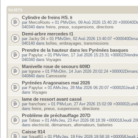
SUJETS
Cylindre de freins HS.
par
MercoRoots
» 01 PMvDim, 09 Aoû 2026 15:40:20 +000040D
040340 dans
freins, pneus, suspensions, directions
Demi-arbre mercedes t1
par
Jacky 04
» 01 PMvDim, 02 Aoû 2026 13:40:07 +000040Dima
040140 dans
boîtes, embrayages, transmissions
Prendre de la hauteur dans les Pyrénées basques
par
Papyluc
» 01 PMvVen, 17 Juil 2026 15:23:31 +000023Vendre
040340 dans
Voyages
Manivelle roue de secours 609D
par
tigrane
» 01 PMvDim, 14 Juin 2026 20:02:24 +000002Diman
040840 dans
Carrosserie
Pyrénées Aragonaises mai 2026
par
Papyluc
» 01 AMvJeu, 28 Mai 2026 06:20:07 +000020Jeudi 
dans
Voyages
lame de ressort avant cassé
par
francfranc
» 01 PMvLun, 27 Avr 2026 15:02:09 +000002Lund
dans
freins, pneus, suspensions, directions
Problème de préchauffage 207D
par
Tobias
» 01 AMvJeu, 23 Avr 2026 08:18:39 +000018Jeudi 20
dans
electricité, démarreurs, alternateurs, batteries
Caisse 914
par
Squal61
» 01 PMvJeu, 19 Fév 2026 19:58:18 +000058Jeudi 