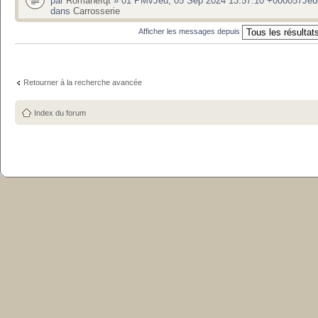
par
Romanefqt
» 01 PMvJeu, 05 Sep 2024 13:57:10 +000057Jeu
dans
Carrosserie
Afficher les messages depuis
Retourner à la recherche avancée
Index du forum