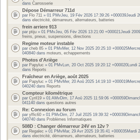
dans
Carrosserie
Dépose Démarreur 711d
par
Flo 711
» 01 PMvJeu, 19 Fév 2026 17:39:26 +000039Jeudi 2
dans
electricité, démarreurs, alternateurs, batteries
frein arriere 913
par
ptiju
» 01 PMvJeu, 05 Fév 2026 13:21:00 +000021Jeudi 200
freins, pneus, suspensions, directions
Regime moteur instable
par
cheb 85
» 01 PMvMer, 12 Nov 2025 20:25:10 +000025Mercre
040840 dans
moteurs, echappements
Photos d'Ariège
par
Papyluc
» 01 PMvLun, 20 Oct 2025 19:20:12 +000020Lundi 
dans
Reports
Fraîcheur en Ariège, août 2025
par
Papyluc
» 01 PMvMer, 20 Aoû 2025 14:19:10 +000019Mercre
040240 dans
Reports
Compteur kilométrique
par
Cyril19
» 01 AMvDim, 17 Aoû 2025 11:59:06 +000059Dimanc
041140 dans
questions autres
Re: Connexion au forum
par
yffic60
» 01 PMvDim, 27 Juil 2025 19:39:32 +000039Dimanc
040740 dans
Problèmes Informatiques
508D : Changer démarreur 24V en 12v ?
par
Regalec
» 01 PMvMar, 29 Avr 2025 19:35:41 +000035Mardi 
dans
electricité, démarreurs, alternateurs, batteries