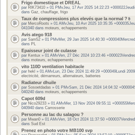
Frigo domestique et DREAL
par
RIK73410
» 01 PMvJeu, 17 Avr 2025 14:22:23 +000022Jeudi
dans
Gaz, chauffage, frigo
Taux de compressions plus elevés que la normal ?
par
MercoRoots
» 01 AMvJeu, 10 Avr 2025 10:35:35 +000035Jeu
041040 dans
moteurs, echappements
Avis atego 918
par
Sam52
» 01 PMvMer, 29 Jan 2025 14:40:30 +000040Mercred
dans
PL
Epaisseur joint de culasse
par
Kentux
» 01 AMvVen, 27 Déc 2024 10:23:46 +000023Vendred
dans
moteurs, echappements
vito 110D ventilation habitacle
par
hekl
» 01 AMvLun, 23 Déc 2024 11:49:29 +000049Lundi 2009
electricité, démarreurs, alternateurs, batteries
Radiateur dhuile
par
Sosoetdadas
» 01 PMvSam, 21 Déc 2024 14:04:32 +000004
040240 dans
moteurs, echappements
Capot 609d
par
Nico29233
» 01 AMvMer, 13 Nov 2024 09:55:11 +000055Merc
040940 dans
Carrosserie
Personne au lac du salagou ?
par
Mwan0
» 01 AMvVen, 18 Oct 2024 11:37:50 +000037Vendred
dans
Sud Est
Prenez en photo votre MB100 svp