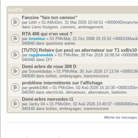
SUJETS
Fanzine "fais ton camion"
par
Lilith
» 01 AMvDim, 31 Mai 2026 10:04:51 +000004Dimanche
dans
Liens fourgons, camions, aménagement, ...
RTA 406 qui n'en veut ?
par
loiseleur
» 01 PMvMar, 21 Oct 2008 20:15:52 +000015Mardi
040840 dans
questions autres
[TUTO] Refaire (un peu) un alternateur sur T1 xx8/x10
par
rsgqkweekkk
» 01 PMvMer, 28 Fév 2018 16:08:54 +000008M
040440 dans
DIY
Demi arbre de roue 309 D
par
Sosoetdadas
» 01 PMvMar, 30 Juin 2026 17:13:54 +000013M
040540 dans
boîtes, embrayages, transmissions
problème intermittente sur l'affichage
par
geebb1966
» 01 PMvDim, 02 Aoû 2026 15:10:30 +000010Di
040340 dans
electricité, démarreurs, alternateurs, batteries
Demi-arbre mercedes t1
par
Jacky 04
» 01 PMvDim, 02 Aoû 2026 13:40:07 +000040Dima
040140 dans
boîtes, embrayages, transmissions
Afficher les messages