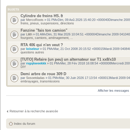
SUJETS
Cylindre de freins HS.
par
MercoRoots
» 01 PMvDim, 09 Aoû 2026 15:40:20 +000040Dimanche 200
freins, pneus, suspensions, directions
Fanzine "fais ton camion"
par
Lilith
» 01 AMvDim, 31 Mai 2026 10:04:51 +000004Dimanche 2009 04104
fourgons, camions, aménagement, ...
RTA 406 qui n'en veut ?
par
loiseleur
» 01 PMvMar, 21 Oct 2008 20:15:52 +000015Mardi 2009 04084
questions autres
[TUTO] Refaire (un peu) un alternateur sur T1 xx8/x10
par
rsgqkweekkk
» 01 PMvMer, 28 Fév 2018 16:08:54 +000008Mercredi 20
DIY
Demi arbre de roue 309 D
par
Sosoetdadas
» 01 PMvMar, 30 Juin 2026 17:13:54 +000013Mardi 2009 0
embrayages, transmissions
Afficher les messages
Retourner à la recherche avancée
Index du forum