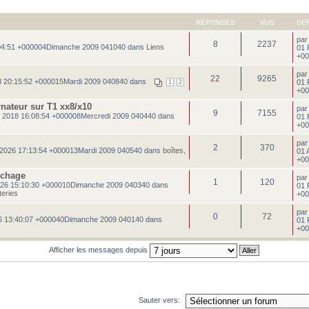
RÉPONSES
VUS
DE
pa
8
2237
:04:51 +000004Dimanche 2009 041040 dans
Liens
01 
+00
pa
22
9265
 20:15:52 +000015Mardi 2009 040840 dans
01 
1
2
+00
rnateur sur T1 xx8/x10
pa
9
7155
 2018 16:08:54 +000008Mercredi 2009 040440 dans
01 
+00
pa
2
370
 2026 17:13:54 +000013Mardi 2009 040540 dans
boîtes,
01 
+00
fichage
pa
1
120
26 15:10:30 +000010Dimanche 2009 040340 dans
01 
teries
+00
pa
0
72
6 13:40:07 +000040Dimanche 2009 040140 dans
01 
+00
Afficher les messages depuis
Sauter vers: