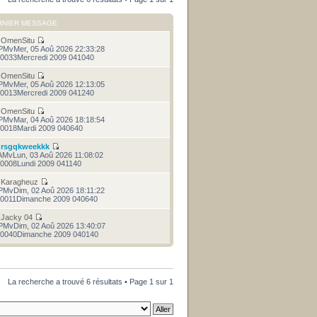
RNIER MESSAGE
r
OmenSitu
PMvMer, 05 Aoû 2026 22:33:28
0033Mercredi 2009 041040
r
OmenSitu
PMvMer, 05 Aoû 2026 12:13:05
0013Mercredi 2009 041240
r
OmenSitu
PMvMar, 04 Aoû 2026 18:18:54
0018Mardi 2009 040640
r
rsgqkweekkk
AMvLun, 03 Aoû 2026 11:08:02
0008Lundi 2009 041140
r
Karagheuz
PMvDim, 02 Aoû 2026 18:11:22
0011Dimanche 2009 040640
r
Jacky 04
PMvDim, 02 Aoû 2026 13:40:07
0040Dimanche 2009 040140
La recherche a trouvé 6 résultats • Page
1
sur
1