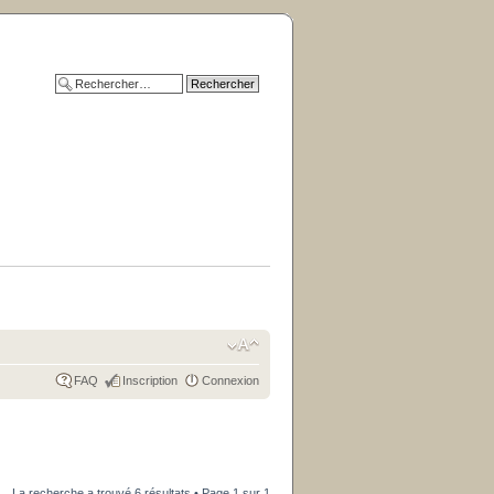
FAQ
Inscription
Connexion
La recherche a trouvé 6 résultats • Page
1
sur
1