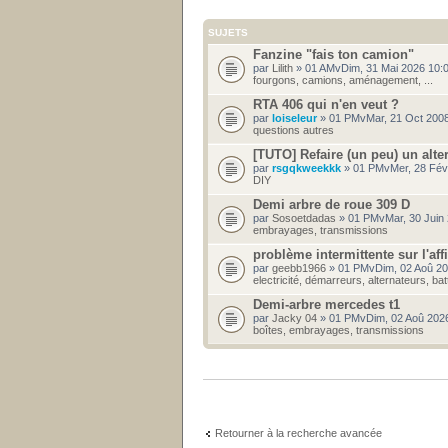
SUJETS
Fanzine "fais ton camion"
par
Lilith
» 01 AMvDim, 31 Mai 2026 10
fourgons, camions, aménagement, ...
RTA 406 qui n'en veut ?
par
loiseleur
» 01 PMvMar, 21 Oct 2008
questions autres
[TUTO] Refaire (un peu) un alte
par
rsgqkweekkk
» 01 PMvMer, 28 Fév
DIY
Demi arbre de roue 309 D
par
Sosoetdadas
» 01 PMvMar, 30 Juin
embrayages, transmissions
problème intermittente sur l'af
par
geebb1966
» 01 PMvDim, 02 Aoû 20
electricité, démarreurs, alternateurs, bat
Demi-arbre mercedes t1
par
Jacky 04
» 01 PMvDim, 02 Aoû 202
boîtes, embrayages, transmissions
Retourner à la recherche avancée